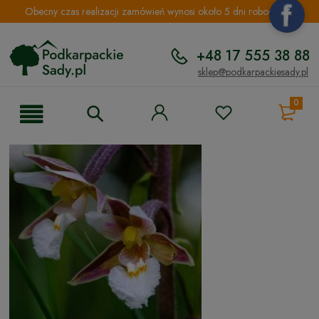
Obecny czas realizacji zamówień wynosi około 5 dni roboczych.
+48 17 555 38 88
sklep@podkarpackiesady.pl
0