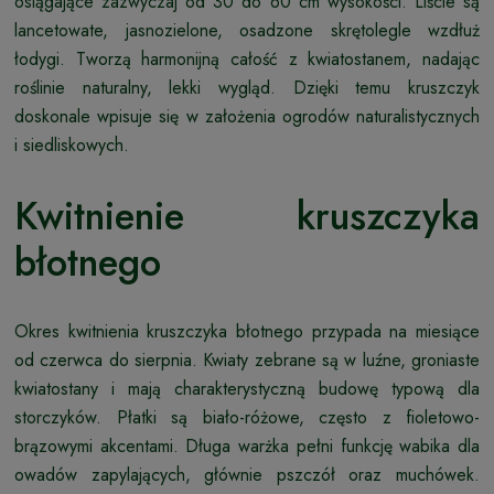
osiągające zazwyczaj od 30 do 60 cm wysokości. Liście są
lancetowate, jasnozielone, osadzone skrętolegle wzdłuż
łodygi. Tworzą harmonijną całość z kwiatostanem, nadając
roślinie naturalny, lekki wygląd. Dzięki temu kruszczyk
doskonale wpisuje się w założenia ogrodów naturalistycznych
i siedliskowych.
Kwitnienie kruszczyka
błotnego
Okres kwitnienia kruszczyka błotnego przypada na miesiące
od czerwca do sierpnia. Kwiaty zebrane są w luźne, groniaste
kwiatostany i mają charakterystyczną budowę typową dla
storczyków. Płatki są biało-różowe, często z fioletowo-
brązowymi akcentami. Długa warżka pełni funkcję wabika dla
owadów zapylających, głównie pszczół oraz muchówek.