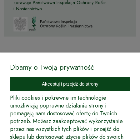
sprawuje Państwowa Inspekcja Ochrony Roślin
i Nasiennictwa
© by Podkarpackiesady.pl / Projekt i realizacja:
Dbamy o Twoją prywatność
Internetowy Sklep Ogrodniczy Podkarpackie Sady to inicjatywa
podkarpackich szkółkarzy, której zamierzeniem jest wprowadzenie na
Akceptuj i przejdź do strony
rynek wysokiej jakości drzewek owocowych, drzewek ozdobnych oraz
innych produktów pozwalających na uprawianie zarówno małych, jak
Pliki cookies i pokrewne im technologie
i dużych sadów oraz ogrodów.
umożliwiają poprawne działanie strony i
pomagają nam dostosować ofertę do Twoich
Wspólnie stworzyliśmy dla Państwa kompleksową ofertę - wspaniałe
produkty, dary ziemi ze szkółek drzewek ozdobnych i owocowych,
potrzeb. Możesz zaakceptować wykorzystanie
których tradycje sięgają roku 1953. Drzewka produkowane są
przez nas wszystkich tych plików i przejść do
z najwyższą starannością przez trzecie pokolenie plantatorów.
sklepu lub dostosować użycie plików do swoich
Długoletnie Doświadczenie sprawiło, że wszystkie drzewka cechuje