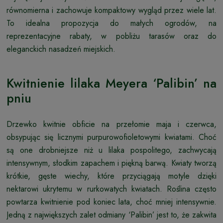
równomierna i zachowuje kompaktowy wygląd przez wiele lat.
To idealna propozycja do małych ogrodów, na
reprezentacyjne rabaty, w pobliżu tarasów oraz do
eleganckich nasadzeń miejskich.
Kwitnienie lilaka Meyera ‘Palibin’ na
pniu
Drzewko kwitnie obficie na przełomie maja i czerwca,
obsypując się licznymi purpurowofioletowymi kwiatami. Choć
są one drobniejsze niż u lilaka pospolitego, zachwycają
intensywnym, słodkim zapachem i piękną barwą. Kwiaty tworzą
krótkie, gęste wiechy, które przyciągają motyle dzięki
nektarowi ukrytemu w rurkowatych kwiatach. Roślina często
powtarza kwitnienie pod koniec lata, choć mniej intensywnie.
Jedną z największych zalet odmiany ‘Palibin’ jest to, że zakwita