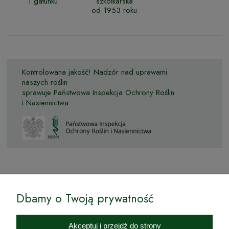
1 gatunku
szkółkarska
od 1953 roku
Kontrolowana jakość! Nadzór nad uprawami
naszych roślin
sprawuje Państwowa Inspekcja Ochrony Roślin
i Nasiennictwa
© by Podkarpackiesady.pl / Projekt i realizacja:
Dbamy o Twoją prywatność
Internetowy Sklep Ogrodniczy Podkarpackie Sady to inicjatywa
podkarpackich szkółkarzy, której zamierzeniem jest wprowadzenie na
Akceptuj i przejdź do strony