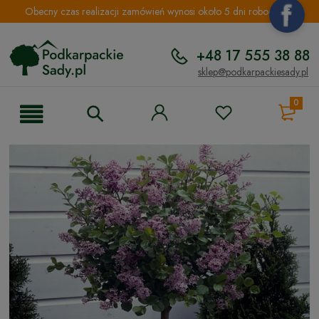
Obecny czas realizacji zamówień wynosi około 5 dni roboczych.
+48 17 555 38 88
sklep@podkarpackiesady.pl
0