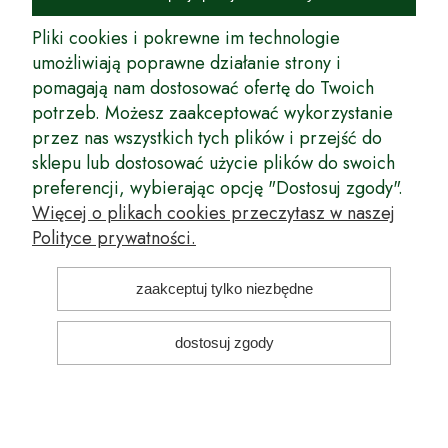
rynek wysokiej jakości drzewek owocowych, drzewek ozdobnych oraz
innych produktów pozwalających na uprawianie zarówno małych, jak
Pliki cookies i pokrewne im technologie
i dużych sadów oraz ogrodów.
umożliwiają poprawne działanie strony i
pomagają nam dostosować ofertę do Twoich
Wspólnie stworzyliśmy dla Państwa kompleksową ofertę - wspaniałe
produkty, dary ziemi ze szkółek drzewek ozdobnych i owocowych,
potrzeb. Możesz zaakceptować wykorzystanie
których tradycje sięgają roku 1953. Drzewka produkowane są
przez nas wszystkich tych plików i przejść do
z najwyższą starannością przez trzecie pokolenie plantatorów.
sklepu lub dostosować użycie plików do swoich
Długoletnie Doświadczenie sprawiło, że wszystkie drzewka cechuje
preferencji, wybierając opcję "Dostosuj zgody".
duża odporność na zmienne warunki atmosferyczne naszego klimatu
oraz niezwykły urodzaj. W ofercie naszego internetowego sklepu
Więcej o plikach cookies przeczytasz w naszej
ogrodniczego: drzewka owocowe, krzewy owocowe, drzewka
Polityce prywatności.
ozdobne, odmiany jabłoni, sadzonki drzew owocowych, borówka
amerykańska, róże wielkokwiatowe, odmiany czereśni, odmiany śliwek
i inne.
zaakceptuj tylko niezbędne
Nasze motto brzmi: Z myślą o Twoim ogrodzie... Przekonaj się o tym
dostosuj zgody
kupując drzewka w naszym sklepie!
pokaż pełną wersję strony
Sklep internetowy Shoper Premium