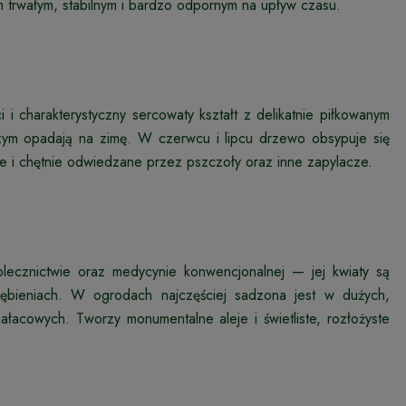
m trwałym, stabilnym i bardzo odpornym na upływ czasu.
 i charakterystyczny sercowaty kształt z delikatnie piłkowanym
 czym opadają na zimę. W czerwcu i lipcu drzewo obsypuje się
ne i chętnie odwiedzane przez pszczoły oraz inne zapylacze.
olecznictwie oraz medycynie konwencjonalnej — jej kwiaty są
ębieniach. W ogrodach najczęściej sadzona jest w dużych,
pałacowych. Tworzy monumentalne aleje i świetliste, rozłożyste