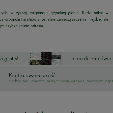
stych, w żyznej, wilgotnej i głębokiej glebie. Radzi sobie w
pa drobnolistna słabo znosi silne zanieczyszczenia miejskie, ale
m szybko i silnie odrasta.
 gratis!
+ każde zamówien
Kontrolowana jakość!
Nadzór nad uprawami naszych roślin sprawuje Państwowa Inspek