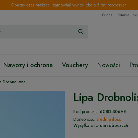
Obecny czas realizacji zamówień wynosi około 5 dni roboczych.
O nas
Pytania i o
Nawozy i ochrona
Vouchery
Nowości
Pr
a Drobnolistna
Lipa Drobnoli
Kod produktu:
6CBD-306AE
Dostępność:
średnia ilość
Wysyłka w:
5 dni roboczych