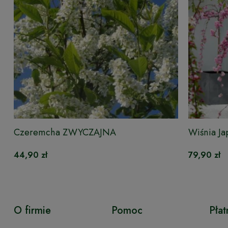
Czeremcha ZWYCZAJNA
Wiśnia J
170 cm
44,90 zł
79,90 zł
O firmie
Pomoc
Płat