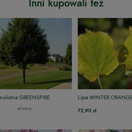
Inni kupowali też
bnolistna GREENSPIRE
Lipa WINTER ORANG
67,90 zł
72,90 zł