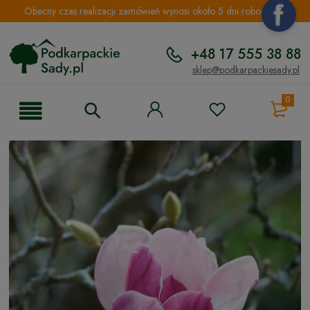
Obecny czas realizacji zamówień wynosi około 5 dni roboczych.
+48 17 555 38 88
sklep@podkarpackiesady.pl
0