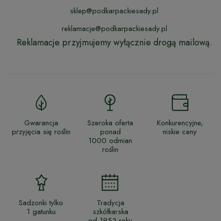
sklep@podkarpackiesady.pl
reklamacje@podkarpackiesady.pl
Reklamacje przyjmujemy wyłącznie drogą mailową.
Gwarancja
Szeroka oferta
Konkurencyjne,
przyjęcia się roślin
ponad
niskie ceny
1000 odmian
roślin
Sadzonki tylko
Tradycja
1 gatunku
szkółkarska
od 1953 roku