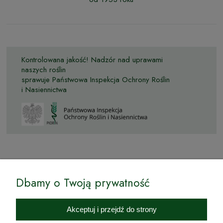
Kontrolowana jakość! Nadzór nad uprawami
naszych roślin
sprawuje Państwowa Inspekcja Ochrony Roślin
i Nasiennictwa
© by Podkarpackiesady.pl / Projekt i realizacja:
Dbamy o Twoją prywatność
Internetowy Sklep Ogrodniczy Podkarpackie Sady to inicjatywa
podkarpackich szkółkarzy, której zamierzeniem jest wprowadzenie na
Akceptuj i przejdź do strony
rynek wysokiej jakości drzewek owocowych, drzewek ozdobnych oraz