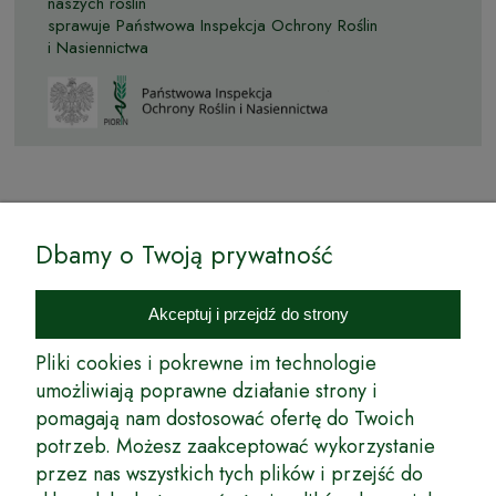
naszych roślin
sprawuje Państwowa Inspekcja Ochrony Roślin
i Nasiennictwa
© by Podkarpackiesady.pl / Projekt i realizacja:
Dbamy o Twoją prywatność
Internetowy Sklep Ogrodniczy Podkarpackie Sady to inicjatywa
podkarpackich szkółkarzy, której zamierzeniem jest wprowadzenie na
Akceptuj i przejdź do strony
rynek wysokiej jakości drzewek owocowych, drzewek ozdobnych oraz
innych produktów pozwalających na uprawianie zarówno małych, jak
Pliki cookies i pokrewne im technologie
i dużych sadów oraz ogrodów.
umożliwiają poprawne działanie strony i
pomagają nam dostosować ofertę do Twoich
Wspólnie stworzyliśmy dla Państwa kompleksową ofertę - wspaniałe
produkty, dary ziemi ze szkółek drzewek ozdobnych i owocowych,
potrzeb. Możesz zaakceptować wykorzystanie
których tradycje sięgają roku 1953. Drzewka produkowane są
przez nas wszystkich tych plików i przejść do
z najwyższą starannością przez trzecie pokolenie plantatorów.