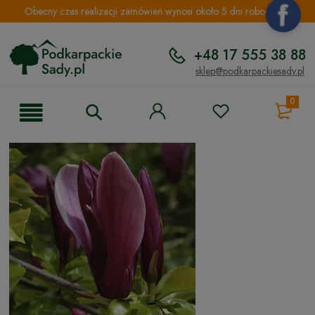
Obecny czas realizacji zamówień wynosi około 5 dni roboczych.
+48 17 555 38 88
sklep@podkarpackiesady.pl
0