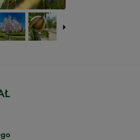
AŁ
ego