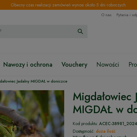
Obecny czas realizacji zamówień wynosi około 5 dni roboczych.
O nas
Pytania i o
Nawozy i ochrona
Vouchery
Nowości
Pr
dałowiec Jadalny MIGDAŁ w doniczce
Migdałowiec 
MIGDAŁ w do
Kod produktu:
ACEC-38981_202
Dostępność:
duża ilość