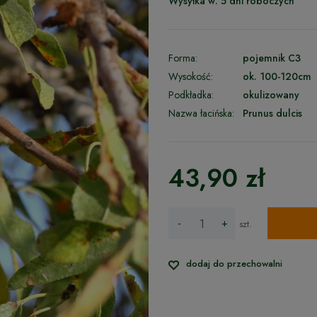
Wysyłka w:
5 dni roboczych
Forma:
pojemnik C3
Wysokość:
ok. 100-120cm
Podkładka:
okulizowany
Nazwa łacińska:
Prunus dulcis
43,90 zł
-
+
szt.
dodaj do przechowalni