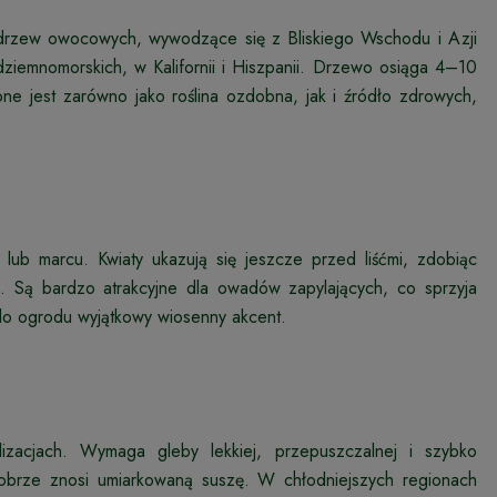
ch drzew owocowych, wywodzące się z Bliskiego Wschodu i Azji
ziemnomorskich, w Kalifornii i Hiszpanii. Drzewo osiąga 4–10
ne jest zarówno jako roślina ozdobna, jak i źródło zdrowych,
lub marcu. Kwiaty ukazują się jeszcze przed liśćmi, zdobiąc
u. Są bardzo atrakcyjne dla owadów zapylających, co sprzyja
o ogrodu wyjątkowy wiosenny akcent.
alizacjach. Wymaga gleby lekkiej, przepuszczalnej i szybko
dobrze znosi umiarkowaną suszę. W chłodniejszych regionach