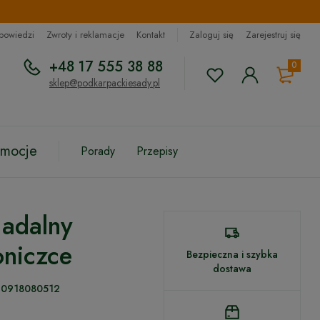
dpowiedzi
Zwroty i reklamacje
Kontakt
Zaloguj się
Zarejestruj się
+48 17 555 38 88
0
sklep@podkarpackiesady.pl
omocje
Porady
Przepisy
Jadalny
niczce
Bezpieczna i szybka
dostawa
40918080512