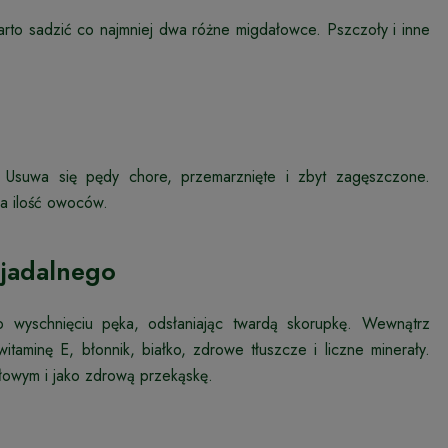
to sadzić co najmniej dwa różne migdałowce. Pszczoły i inne
. Usuwa się pędy chore, przemarznięte i zbyt zagęszczone.
za ilość owoców.
 jadalnego
o wyschnięciu pęka, odsłaniając twardą skorupkę. Wewnątrz
taminę E, błonnik, białko, zdrowe tłuszcze i liczne minerały.
łowym i jako zdrową przekąskę.