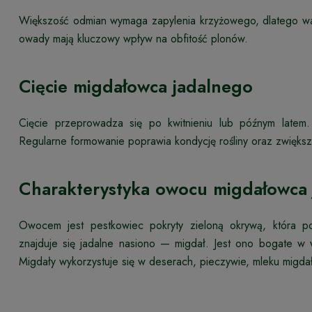
Większość odmian wymaga zapylenia krzyżowego, dlatego war
owady mają kluczowy wpływ na obfitość plonów.
Cięcie migdałowca jadalnego
Cięcie przeprowadza się po kwitnieniu lub późnym latem
Regularne formowanie poprawia kondycję rośliny oraz zwięks
Charakterystyka owocu migdałowca
Owocem jest pestkowiec pokryty zieloną okrywą, która p
znajduje się jadalne nasiono — migdał. Jest ono bogate w wi
Migdały wykorzystuje się w deserach, pieczywie, mleku migda