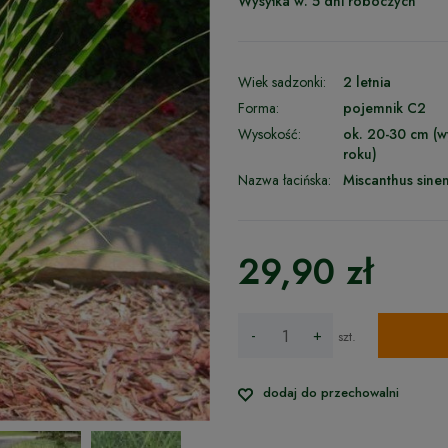
Wysyłka w:
5 dni roboczych
Wiek sadzonki:
2 letnia
Forma:
pojemnik C2
Wysokość:
ok. 20-30 cm (w
roku)
Nazwa łacińska:
Miscanthus sinen
29,90 zł
-
+
szt.
dodaj do przechowalni