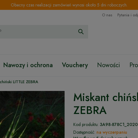
Obecny czas realizacji zamówień wynosi około 5 dni roboczych.
O nas
Pytania i o
Nawozy i ochrona
Vouchery
Nowości
Pr
 chiński LITTLE ZEBRA
Miskant chińs
ZEBRA
Kod produktu:
3A98-878C1_2020
Dostępność:
na wyczerpaniu