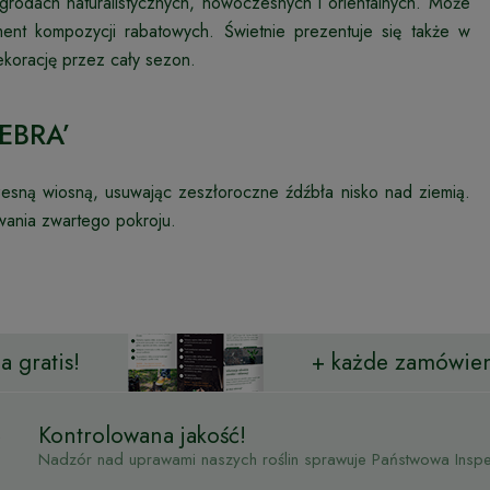
grodach naturalistycznych, nowoczesnych i orientalnych. Może
ment kompozycji rabatowych. Świetnie prezentuje się także w
ekorację przez cały sezon.
ZEBRA’
zesną wiosną, usuwając zeszłoroczne źdźbła nisko nad ziemią.
wania zwartego pokroju.
 gratis!
+ każde zamówien
Kontrolowana jakość!
Nadzór nad uprawami naszych roślin sprawuje Państwowa Inspek