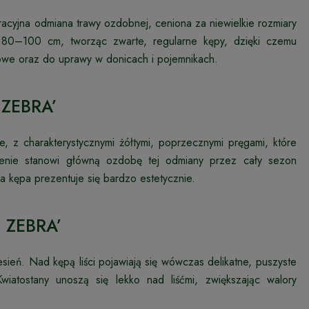
acyjna odmiana trawy ozdobnej, ceniona za niewielkie rozmiary
ło 80–100 cm, tworząc zwarte, regularne kępy, dzięki czemu
nowe oraz do uprawy w donicach i pojemnikach.
 ZEBRA’
e, z charakterystycznymi żółtymi, poprzecznymi pręgami, które
tnienie stanowi główną ozdobę tej odmiany przez cały sezon
ła kępa prezentuje się bardzo estetycznie.
E ZEBRA’
sień. Nad kępą liści pojawiają się wówczas delikatne, puszyste
wiatostany unoszą się lekko nad liśćmi, zwiększając walory