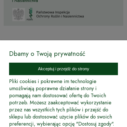
i Nasiennictwa
© by Podkarpackiesady.pl / Projekt i realizacja:
Dbamy o Twoją prywatność
Internetowy Sklep Ogrodniczy Podkarpackie Sady to inicjatywa
podkarpackich szkółkarzy, której zamierzeniem jest wprowadzenie na
Akceptuj i przejdź do strony
rynek wysokiej jakości drzewek owocowych, drzewek ozdobnych oraz
innych produktów pozwalających na uprawianie zarówno małych, jak
Pliki cookies i pokrewne im technologie
i dużych sadów oraz ogrodów.
umożliwiają poprawne działanie strony i
pomagają nam dostosować ofertę do Twoich
Wspólnie stworzyliśmy dla Państwa kompleksową ofertę - wspaniałe
produkty, dary ziemi ze szkółek drzewek ozdobnych i owocowych,
potrzeb. Możesz zaakceptować wykorzystanie
których tradycje sięgają roku 1953. Drzewka produkowane są
przez nas wszystkich tych plików i przejść do
z najwyższą starannością przez trzecie pokolenie plantatorów.
sklepu lub dostosować użycie plików do swoich
Długoletnie Doświadczenie sprawiło, że wszystkie drzewka cechuje
preferencji, wybierając opcję "Dostosuj zgody".
duża odporność na zmienne warunki atmosferyczne naszego klimatu