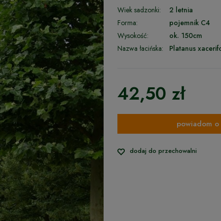
Wiek sadzonki:
2 letnia
Forma:
pojemnik C4
Wysokość:
ok. 150cm
Nazwa łacińska:
Platanus xacerif
42,50 zł
powiadom o 
dodaj do przechowalni