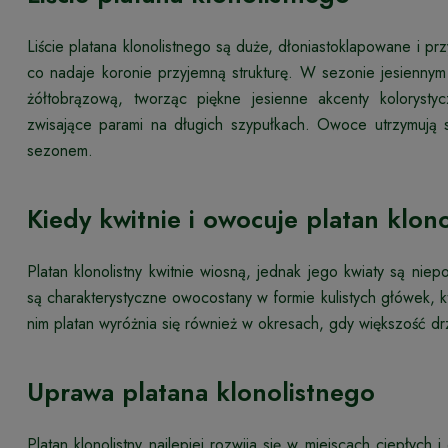
Liście platana klonolistnego są duże, dłoniastoklapowane i pr
co nadaje koronie przyjemną strukturę. W sezonie jesiennym 
żółtobrązową, tworząc piękne jesienne akcenty kolorys
zwisające parami na długich szypułkach. Owoce utrzymują 
sezonem.
Kiedy kwitnie i owocuje platan klono
Platan klonolistny kwitnie wiosną, jednak jego kwiaty są ni
są charakterystyczne owocostany w formie kulistych główek, k
nim platan wyróżnia się również w okresach, gdy większość d
Uprawa platana klonolistnego
Platan klonolistny najlepiej rozwija się w miejscach ciepłyc