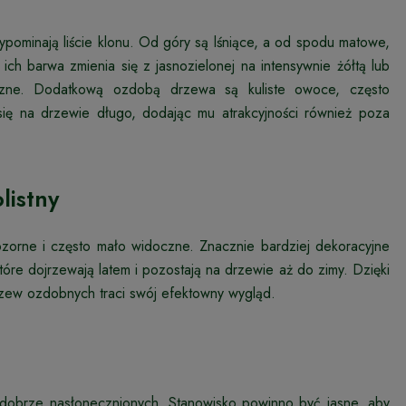
zypominają liście klonu. Od góry są lśniące, a od spodu matowe,
ich barwa zmienia się z jasnozielonej na intensywnie żółtą lub
tyczne. Dodatkową ozdobą drzewa są kuliste owoce, często
się na drzewie długo, dodając mu atrakcyjności również poza
listny
epozorne i często mało widoczne. Znacznie bardziej dekoracyjne
tóre dojrzewają latem i pozostają na drzewie aż do zimy. Dzięki
rzew ozdobnych traci swój efektowny wygląd.
h i dobrze nasłonecznionych. Stanowisko powinno być jasne, aby