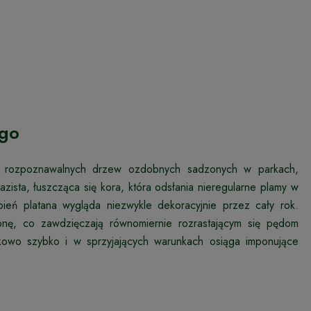
ego
dziej rozpoznawalnych drzew ozdobnych sadzonych w parkach,
azista, łuszcząca się kora, która odsłania nieregularne plamy w
pień platana wygląda niezwykle dekoracyjnie przez cały rok.
ronę, co zawdzięczają równomiernie rozrastającym się pędom
nkowo szybko i w sprzyjających warunkach osiąga imponujące