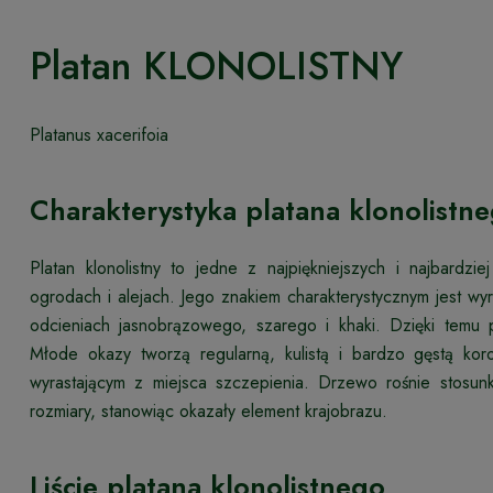
Platan KLONOLISTNY
Platanus xacerifoia
Charakterystyka platana klonolistn
Platan klonolistny to jedne z najpiękniejszych i najbar
ogrodach i alejach. Jego znakiem charakterystycznym jest wyr
odcieniach jasnobrązowego, szarego i khaki. Dzięki temu 
Młode okazy tworzą regularną, kulistą i bardzo gęstą ko
wyrastającym z miejsca szczepienia. Drzewo rośnie stosu
rozmiary, stanowiąc okazały element krajobrazu.
Liście platana klonolistnego