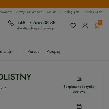
dpowiedzi
Zwroty i reklamacje
Kontakt
Zaloguj się
Zarejestruj się
+48 17 555 38 88
0
sklep@podkarpackiesady.pl
omocje
Porady
Przepisy
OLISTNY
Bezpieczna i szybka
2216
dostawa