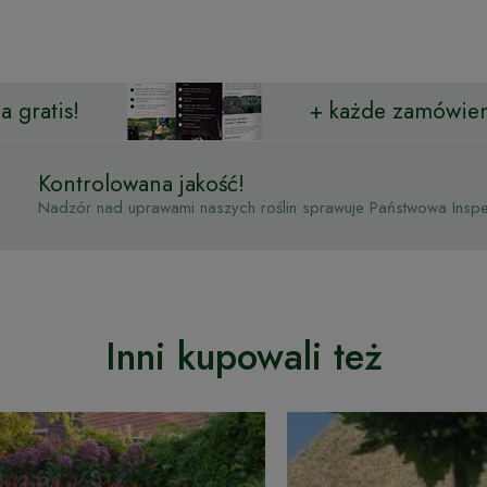
 gratis!
+ każde zamówien
Kontrolowana jakość!
Nadzór nad uprawami naszych roślin sprawuje Państwowa Inspek
Inni kupowali też