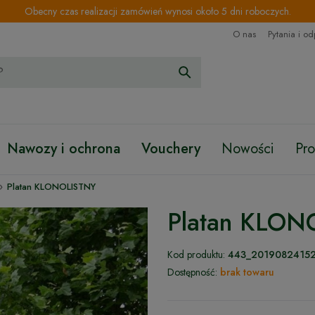
Obecny czas realizacji zamówień wynosi około 5 dni roboczych.
O nas
Pytania i o
Nawozy i ochrona
Vouchery
Nowości
Pr
›
Platan KLONOLISTNY
Platan KLON
Kod produktu:
443_2019082415
Dostępność:
brak towaru