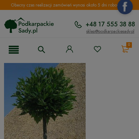
Obecny czas realizacji zamówień wynosi około 5 dni roboczych.
+48 17 555 38 88
sklep@podkarpackiesady.pl
0