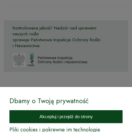
Kontrolowana jakość! Nadzór nad uprawami
naszych roślin
sprawuje Państwowa Inspekcja Ochrony Roślin
i Nasiennictwa
© by Podkarpackiesady.pl / Projekt i realizacja:
Dbamy o Twoją prywatność
Internetowy Sklep Ogrodniczy Podkarpackie Sady to inicjatywa
podkarpackich szkółkarzy, której zamierzeniem jest wprowadzenie na
Akceptuj i przejdź do strony
rynek wysokiej jakości drzewek owocowych, drzewek ozdobnych oraz
innych produktów pozwalających na uprawianie zarówno małych, jak
Pliki cookies i pokrewne im technologie