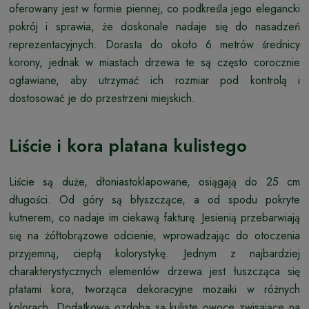
oferowany jest w formie piennej, co podkreśla jego elegancki
pokrój i sprawia, że doskonale nadaje się do nasadzeń
reprezentacyjnych. Dorasta do około 6 metrów średnicy
korony, jednak w miastach drzewa te są często corocznie
ogławiane, aby utrzymać ich rozmiar pod kontrolą i
dostosować je do przestrzeni miejskich.
Liście i kora platana kulistego
Liście są duże, dłoniastoklapowane, osiągają do 25 cm
długości. Od góry są błyszczące, a od spodu pokryte
kutnerem, co nadaje im ciekawą fakturę. Jesienią przebarwiają
się na żółtobrązowe odcienie, wprowadzając do otoczenia
przyjemną, ciepłą kolorystykę. Jednym z najbardziej
charakterystycznych elementów drzewa jest łuszcząca się
płatami kora, tworząca dekoracyjne mozaiki w różnych
kolorach. Dodatkową ozdobą są kuliste owoce zwisające na