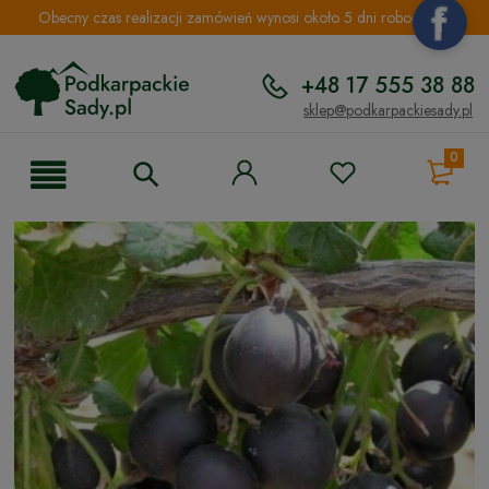
Obecny czas realizacji zamówień wynosi około 5 dni roboczych.
+48 17 555 38 88
sklep@podkarpackiesady.pl
0