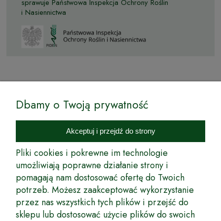
sprawuje Państwowa Inspekcja Ochrony Roślin
i Nasiennictwa
© by Podkarpackiesady.pl / Projekt i realizacja:
Dbamy o Twoją prywatność
Internetowy Sklep Ogrodniczy Podkarpackie Sady to inicjatywa
podkarpackich szkółkarzy, której zamierzeniem jest wprowadzenie na
Akceptuj i przejdź do strony
rynek wysokiej jakości drzewek owocowych, drzewek ozdobnych oraz
innych produktów pozwalających na uprawianie zarówno małych, jak
Pliki cookies i pokrewne im technologie
i dużych sadów oraz ogrodów.
umożliwiają poprawne działanie strony i
pomagają nam dostosować ofertę do Twoich
Wspólnie stworzyliśmy dla Państwa kompleksową ofertę - wspaniałe
produkty, dary ziemi ze szkółek drzewek ozdobnych i owocowych,
potrzeb. Możesz zaakceptować wykorzystanie
których tradycje sięgają roku 1953. Drzewka produkowane są
przez nas wszystkich tych plików i przejść do
z najwyższą starannością przez trzecie pokolenie plantatorów.
sklepu lub dostosować użycie plików do swoich
Długoletnie Doświadczenie sprawiło, że wszystkie drzewka cechuje