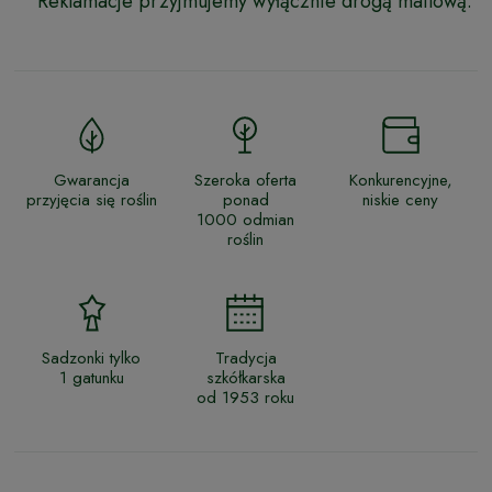
Reklamacje przyjmujemy wyłącznie drogą mailową.
Gwarancja
Szeroka oferta
Konkurencyjne,
przyjęcia się roślin
ponad
niskie ceny
1000 odmian
roślin
Sadzonki tylko
Tradycja
1 gatunku
szkółkarska
od 1953 roku