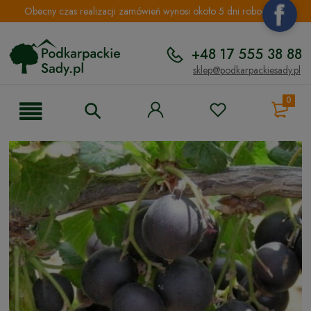
Obecny czas realizacji zamówień wynosi około 5 dni roboczych.
+48 17 555 38 88
sklep@podkarpackiesady.pl
0