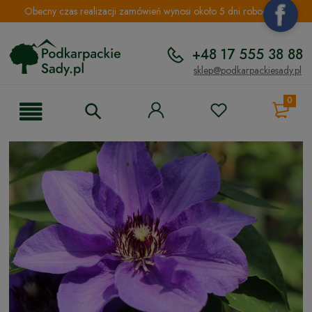
Obecny czas realizacji zamówień wynosi około 5 dni roboczych.
+48 17 555 38 88
sklep@podkarpackiesady.pl
0