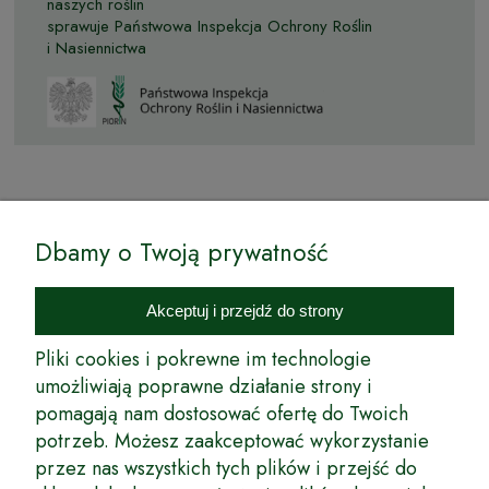
naszych roślin
sprawuje Państwowa Inspekcja Ochrony Roślin
i Nasiennictwa
© by Podkarpackiesady.pl / Projekt i realizacja:
Dbamy o Twoją prywatność
Internetowy Sklep Ogrodniczy Podkarpackie Sady to inicjatywa
podkarpackich szkółkarzy, której zamierzeniem jest wprowadzenie na
Akceptuj i przejdź do strony
rynek wysokiej jakości drzewek owocowych, drzewek ozdobnych oraz
innych produktów pozwalających na uprawianie zarówno małych, jak
Pliki cookies i pokrewne im technologie
i dużych sadów oraz ogrodów.
umożliwiają poprawne działanie strony i
pomagają nam dostosować ofertę do Twoich
Wspólnie stworzyliśmy dla Państwa kompleksową ofertę - wspaniałe
produkty, dary ziemi ze szkółek drzewek ozdobnych i owocowych,
potrzeb. Możesz zaakceptować wykorzystanie
których tradycje sięgają roku 1953. Drzewka produkowane są
przez nas wszystkich tych plików i przejść do
z najwyższą starannością przez trzecie pokolenie plantatorów.