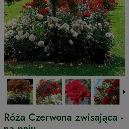
Róża Czerwona zwisająca -
na pniu