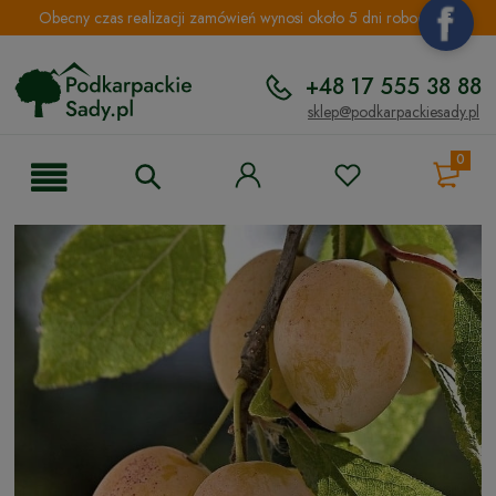
Obecny czas realizacji zamówień wynosi około 5 dni roboczych.
+48 17 555 38 88
sklep@podkarpackiesady.pl
0