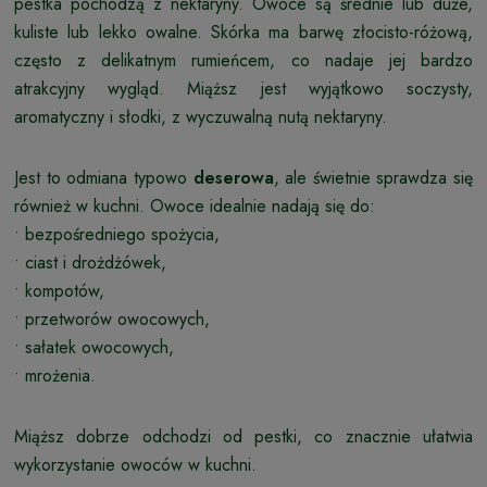
pestka pochodzą z nektaryny. Owoce są średnie lub duże,
kuliste lub lekko owalne. Skórka ma barwę złocisto-różową,
często z delikatnym rumieńcem, co nadaje jej bardzo
atrakcyjny wygląd. Miąższ jest wyjątkowo soczysty,
aromatyczny i słodki, z wyczuwalną nutą nektaryny.
Jest to odmiana typowo
deserowa
, ale świetnie sprawdza się
również w kuchni. Owoce idealnie nadają się do:
• bezpośredniego spożycia,
• ciast i drożdżówek,
• kompotów,
• przetworów owocowych,
• sałatek owocowych,
• mrożenia.
Miąższ dobrze odchodzi od pestki, co znacznie ułatwia
wykorzystanie owoców w kuchni.