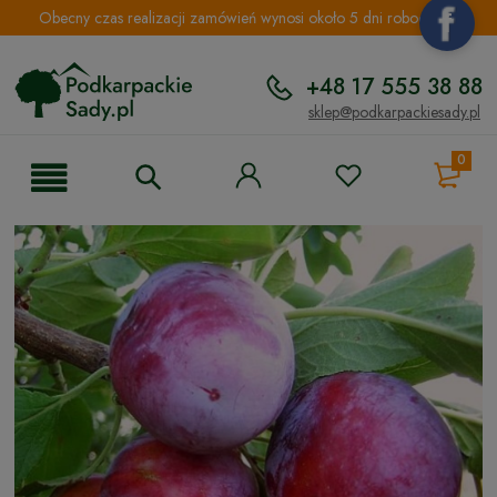
Obecny czas realizacji zamówień wynosi około 5 dni roboczych.
+48 17 555 38 88
sklep@podkarpackiesady.pl
0