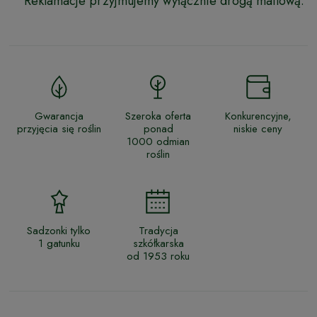
Reklamacje przyjmujemy wyłącznie drogą mailową.
Gwarancja
Szeroka oferta
Konkurencyjne,
przyjęcia się roślin
ponad
niskie ceny
1000 odmian
roślin
Sadzonki tylko
Tradycja
1 gatunku
szkółkarska
od 1953 roku