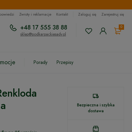
dpowiedzi
Zwroty i reklamacje
Kontakt
Zaloguj się
Zarejestruj się
+48 17 555 38 88
0
sklep@podkarpackiesady.pl
omocje
Porady
Przepisy
Renkloda
na
Bezpieczna i szybka
dostawa