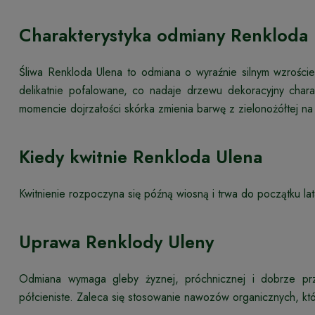
Charakterystyka odmiany Renkloda
Śliwa Renkloda Ulena to odmiana o wyraźnie silnym wzroście i
delikatnie pofalowane, co nadaje drzewu dekoracyjny ch
momencie dojrzałości skórka zmienia barwę z zielonożółtej n
Kiedy kwitnie Renkloda Ulena
Kwitnienie rozpoczyna się późną wiosną i trwa do początku la
Uprawa Renklody Uleny
Odmiana wymaga gleby żyznej, próchnicznej i dobrze prz
półcieniste. Zaleca się stosowanie nawozów organicznych, kt