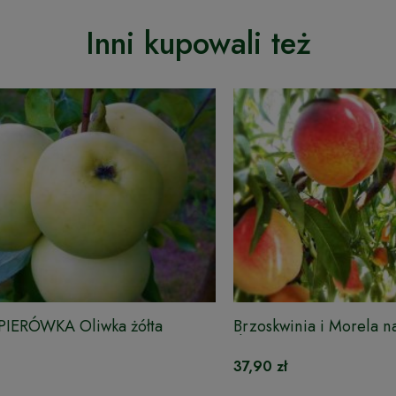
Inni kupowali też
APIERÓWKA Oliwka żółta
Brzoskwinia i Morela 
drzewie DUO
37,90 zł