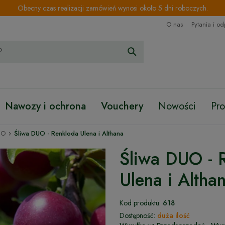
Obecny czas realizacji zamówień wynosi około 5 dni roboczych.
O nas
Pytania i o
Nawozy i ochrona
Vouchery
Nowości
Pr
›
UO
Śliwa DUO - Renkloda Ulena i Althana
Śliwa DUO - 
Ulena i Altha
Kod produktu:
618
Dostępność:
duża ilość