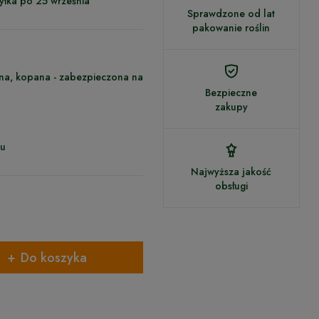
yłka po 25 września
Sprawdzone od lat
pakowanie roślin
ona, kopana - zabezpieczona na
Bezpieczne
zakupy
cu
Najwyższa jakość
obsługi
Do koszyka