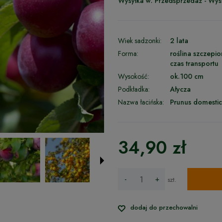
Wysyłka w:
Przedsprzedaż - Wys
Wiek sadzonki:
2 lata
Forma:
roślina szczepi
czas transportu
Wysokość:
ok.100 cm
Podkładka:
Ałycza
Nazwa łacińska:
Prunus domesti
34,90 zł
-
+
szt.
dodaj do przechowalni