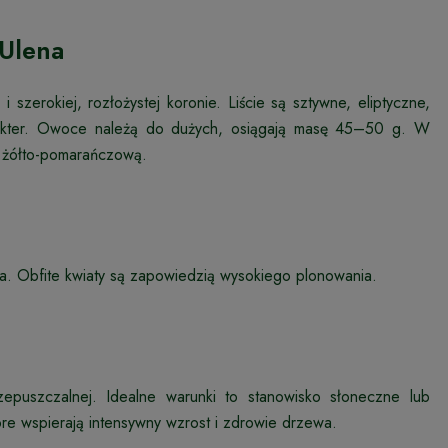
 Ulena
 szerokiej, rozłożystej koronie. Liście są sztywne, eliptyczne,
arakter. Owoce należą do dużych, osiągają masę 45–50 g. W
a żółto-pomarańczową.
ta. Obfite kwiaty są zapowiedzią wysokiego plonowania.
epuszczalnej. Idealne warunki to stanowisko słoneczne lub
óre wspierają intensywny wzrost i zdrowie drzewa.