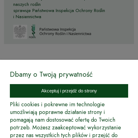
naszych roślin
sprawuje Państwowa Inspekcja Ochrony Roślin
i Nasiennictwa
© by Podkarpackiesady.pl / Projekt i realizacja:
Dbamy o Twoją prywatność
Internetowy Sklep Ogrodniczy Podkarpackie Sady to inicjatywa
podkarpackich szkółkarzy, której zamierzeniem jest wprowadzenie na
Akceptuj i przejdź do strony
rynek wysokiej jakości drzewek owocowych, drzewek ozdobnych oraz
innych produktów pozwalających na uprawianie zarówno małych, jak
Pliki cookies i pokrewne im technologie
i dużych sadów oraz ogrodów.
umożliwiają poprawne działanie strony i
pomagają nam dostosować ofertę do Twoich
Wspólnie stworzyliśmy dla Państwa kompleksową ofertę - wspaniałe
produkty, dary ziemi ze szkółek drzewek ozdobnych i owocowych,
potrzeb. Możesz zaakceptować wykorzystanie
których tradycje sięgają roku 1953. Drzewka produkowane są
przez nas wszystkich tych plików i przejść do