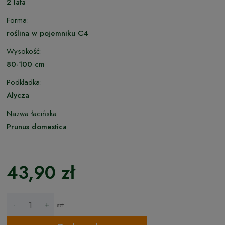
2 lata
Forma:
roślina w pojemniku C4
Wysokość:
80-100 cm
Podkładka:
Ałycza
Nazwa łacińska:
Prunus domestica
43,90 zł
-
+
szt.