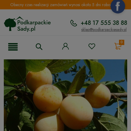
Obecny czas realizacji zamówień wynosi około 5 dni roboczych.
+48 17 555 38 88
sklep@podkarpackiesady.pl
0