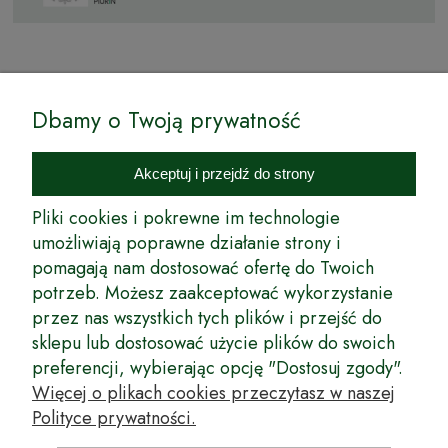
© by Podkarpackiesady.pl / Projekt i realizacja:
Dbamy o Twoją prywatność
Internetowy Sklep Ogrodniczy Podkarpackie Sady to inicjatywa
podkarpackich szkółkarzy, której zamierzeniem jest wprowadzenie na
Akceptuj i przejdź do strony
rynek wysokiej jakości drzewek owocowych, drzewek ozdobnych oraz
innych produktów pozwalających na uprawianie zarówno małych, jak
Pliki cookies i pokrewne im technologie
i dużych sadów oraz ogrodów.
umożliwiają poprawne działanie strony i
pomagają nam dostosować ofertę do Twoich
Wspólnie stworzyliśmy dla Państwa kompleksową ofertę - wspaniałe
produkty, dary ziemi ze szkółek drzewek ozdobnych i owocowych,
potrzeb. Możesz zaakceptować wykorzystanie
których tradycje sięgają roku 1953. Drzewka produkowane są
przez nas wszystkich tych plików i przejść do
z najwyższą starannością przez trzecie pokolenie plantatorów.
sklepu lub dostosować użycie plików do swoich
Długoletnie Doświadczenie sprawiło, że wszystkie drzewka cechuje
preferencji, wybierając opcję "Dostosuj zgody".
duża odporność na zmienne warunki atmosferyczne naszego klimatu
oraz niezwykły urodzaj. W ofercie naszego internetowego sklepu
Więcej o plikach cookies przeczytasz w naszej
ogrodniczego: drzewka owocowe, krzewy owocowe, drzewka
Polityce prywatności.
ozdobne, odmiany jabłoni, sadzonki drzew owocowych, borówka