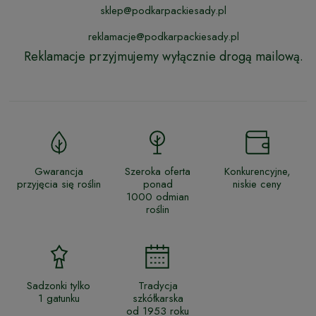
sklep@podkarpackiesady.pl
reklamacje@podkarpackiesady.pl
Reklamacje przyjmujemy wyłącznie drogą mailową.
Gwarancja
Szeroka oferta
Konkurencyjne,
przyjęcia się roślin
ponad
niskie ceny
1000 odmian
roślin
Sadzonki tylko
Tradycja
1 gatunku
szkółkarska
od 1953 roku