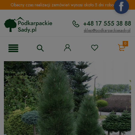
Obecny czas realizacji zamówień wynosi około 5 dni roboczych.
+48 17 555 38 88
sklep@podkarpackiesady.pl
0