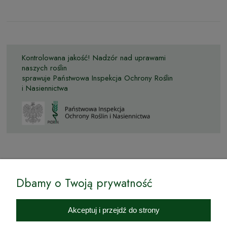
Kontrolowana jakość! Nadzór nad uprawami
naszych roślin
sprawuje Państwowa Inspekcja Ochrony Roślin
i Nasiennictwa
© by Podkarpackiesady.pl / Projekt i realizacja:
Dbamy o Twoją prywatność
Internetowy Sklep Ogrodniczy Podkarpackie Sady to inicjatywa
podkarpackich szkółkarzy, której zamierzeniem jest wprowadzenie na
Akceptuj i przejdź do strony
rynek wysokiej jakości drzewek owocowych, drzewek ozdobnych oraz