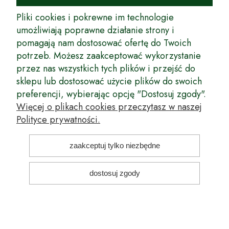
rynek wysokiej jakości drzewek owocowych, drzewek ozdobnych oraz
innych produktów pozwalających na uprawianie zarówno małych, jak
Pliki cookies i pokrewne im technologie
i dużych sadów oraz ogrodów.
umożliwiają poprawne działanie strony i
pomagają nam dostosować ofertę do Twoich
Wspólnie stworzyliśmy dla Państwa kompleksową ofertę - wspaniałe
produkty, dary ziemi ze szkółek drzewek ozdobnych i owocowych,
potrzeb. Możesz zaakceptować wykorzystanie
których tradycje sięgają roku 1953. Drzewka produkowane są
przez nas wszystkich tych plików i przejść do
z najwyższą starannością przez trzecie pokolenie plantatorów.
sklepu lub dostosować użycie plików do swoich
Długoletnie Doświadczenie sprawiło, że wszystkie drzewka cechuje
preferencji, wybierając opcję "Dostosuj zgody".
duża odporność na zmienne warunki atmosferyczne naszego klimatu
oraz niezwykły urodzaj. W ofercie naszego internetowego sklepu
Więcej o plikach cookies przeczytasz w naszej
ogrodniczego: drzewka owocowe, krzewy owocowe, drzewka
Polityce prywatności.
ozdobne, odmiany jabłoni, sadzonki drzew owocowych, borówka
amerykańska, róże wielkokwiatowe, odmiany czereśni, odmiany śliwek
i inne.
zaakceptuj tylko niezbędne
Nasze motto brzmi: Z myślą o Twoim ogrodzie... Przekonaj się o tym
dostosuj zgody
kupując drzewka w naszym sklepie!
pokaż pełną wersję strony
Sklep internetowy Shoper Premium