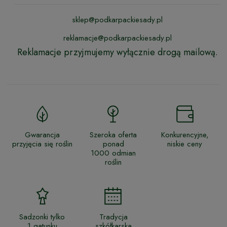
sklep@podkarpackiesady.pl
reklamacje@podkarpackiesady.pl
Reklamacje przyjmujemy wyłącznie drogą mailową.
Gwarancja
Szeroka oferta
Konkurencyjne,
przyjęcia się roślin
ponad
niskie ceny
1000 odmian
roślin
Sadzonki tylko
Tradycja
1 gatunku
szkółkarska