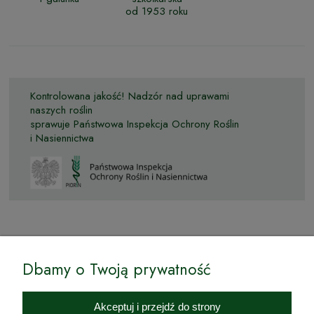
od 1953 roku
Kontrolowana jakość! Nadzór nad uprawami
naszych roślin
sprawuje Państwowa Inspekcja Ochrony Roślin
i Nasiennictwa
© by Podkarpackiesady.pl / Projekt i realizacja:
Dbamy o Twoją prywatność
Internetowy Sklep Ogrodniczy Podkarpackie Sady to inicjatywa
podkarpackich szkółkarzy, której zamierzeniem jest wprowadzenie na
Akceptuj i przejdź do strony