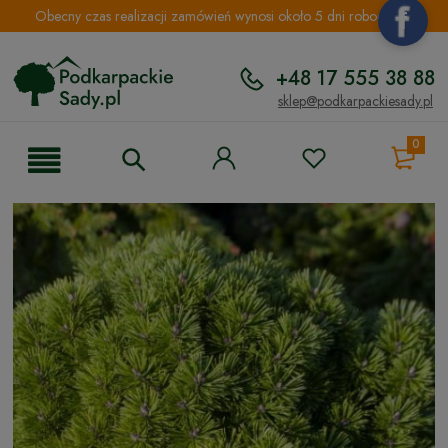
Obecny czas realizacji zamówień wynosi około 5 dni roboczych.
+48 17 555 38 88
sklep@podkarpackiesady.pl
0