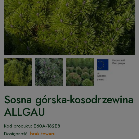
Sosna górska-kosodrzewina
ALLGAU
Kod produktu:
E60A-182E8
Dostępność:
brak towaru