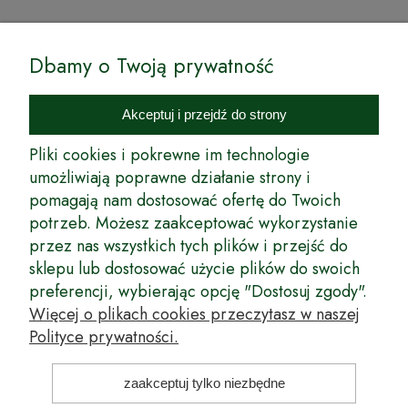
© by Podkarpackiesady.pl / Projekt i realizacja:
Dbamy o Twoją prywatność
Internetowy Sklep Ogrodniczy Podkarpackie Sady to inicjatywa
podkarpackich szkółkarzy, której zamierzeniem jest wprowadzenie na
Akceptuj i przejdź do strony
rynek wysokiej jakości drzewek owocowych, drzewek ozdobnych oraz
innych produktów pozwalających na uprawianie zarówno małych, jak
Pliki cookies i pokrewne im technologie
i dużych sadów oraz ogrodów.
umożliwiają poprawne działanie strony i
pomagają nam dostosować ofertę do Twoich
Wspólnie stworzyliśmy dla Państwa kompleksową ofertę - wspaniałe
produkty, dary ziemi ze szkółek drzewek ozdobnych i owocowych,
potrzeb. Możesz zaakceptować wykorzystanie
których tradycje sięgają roku 1953. Drzewka produkowane są
przez nas wszystkich tych plików i przejść do
z najwyższą starannością przez trzecie pokolenie plantatorów.
sklepu lub dostosować użycie plików do swoich
Długoletnie Doświadczenie sprawiło, że wszystkie drzewka cechuje
preferencji, wybierając opcję "Dostosuj zgody".
duża odporność na zmienne warunki atmosferyczne naszego klimatu
oraz niezwykły urodzaj. W ofercie naszego internetowego sklepu
Więcej o plikach cookies przeczytasz w naszej
ogrodniczego: drzewka owocowe, krzewy owocowe, drzewka
Polityce prywatności.
ozdobne, odmiany jabłoni, sadzonki drzew owocowych, borówka
amerykańska, róże wielkokwiatowe, odmiany czereśni, odmiany śliwek
i inne.
zaakceptuj tylko niezbędne