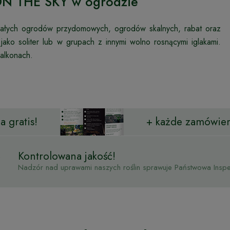
 ON THE SKY w ogrodzie
ałych ogrodów przydomowych, ogrodów skalnych, rabat oraz
o soliter lub w grupach z innymi wolno rosnącymi iglakami.
balkonach.
 gratis!
+ każde zamówien
Kontrolowana jakość!
Nadzór nad uprawami naszych roślin sprawuje Państwowa Inspek