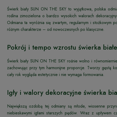
Świerk biały SUN ON THE SKY to wyjątkowa, polska odmia
roślina zimozielona o bardzo wysokich walorach dekoracyjn
Odmiana ta wyróżnia się zwartym, regularnym i stożkowym p
różnym charakterze – od nowoczesnych po klasyczne.
Pokrój i tempo wzrostu świerka bi
Świerk biały SUN ON THE SKY rośnie wolno i równomiernie
zachowując przy tym harmonijne proporcje. Tworzy gęstą kor
cały rok wygląda estetycznie i nie wymaga formowania.
Igły i walory dekoracyjne świerka 
Największą ozdobą tej odmiany są młode, wiosenne przyros
niebieskawymi igłami starszych pędów. Wraz z upływem cza