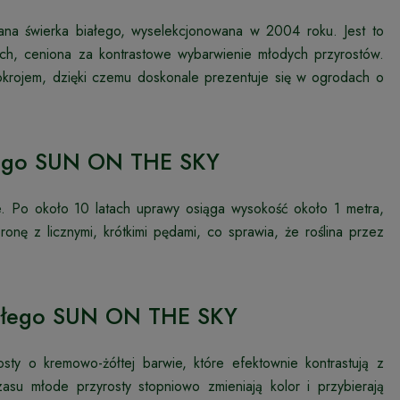
na świerka białego, wyselekcjonowana w 2004 roku. Jest to
ych, ceniona za kontrastowe wybarwienie młodych przyrostów.
okrojem, dzięki czemu doskonale prezentuje się w ogrodach o
ałego SUN ON THE SKY
. Po około 10 latach uprawy osiąga wysokość około 1 metra,
onę z licznymi, krótkimi pędami, co sprawia, że roślina przez
białego SUN ON THE SKY
ty o kremowo-żółtej barwie, które efektownie kontrastują z
su młode przyrosty stopniowo zmieniają kolor i przybierają