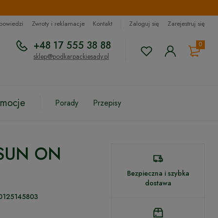
dpowiedzi
Zwroty i reklamacje
Kontakt
Zaloguj się
Zarejestruj się
+48 17 555 38 88
0
sklep@podkarpackiesady.pl
omocje
Porady
Przepisy
y SUN ON
Bezpieczna i szybka
dostawa
0125145803