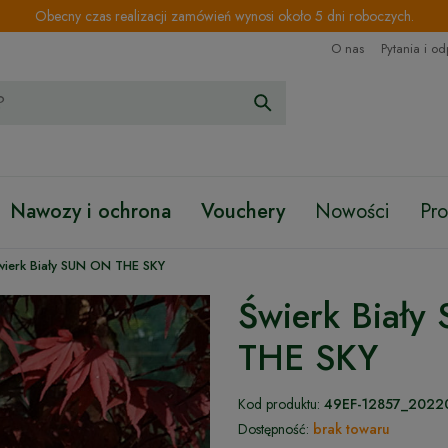
Obecny czas realizacji zamówień wynosi około 5 dni roboczych.
O nas
Pytania i o
Nawozy i ochrona
Vouchery
Nowości
Pr
wierk Biały SUN ON THE SKY
Świerk Biał
THE SKY
Kod produktu:
49EF-12857_2022
Dostępność:
brak towaru