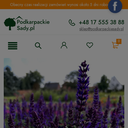
Obecny czas realizacji zamówień wynosi około 5 dni roboczych.
+48 17 555 38 88
sklep@podkarpackiesady.pl
0