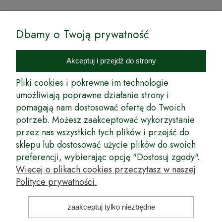
© by Podkarpackiesady.pl / Projekt i realizacja:
Dbamy o Twoją prywatność
Internetowy Sklep Ogrodniczy Podkarpackie Sady to inicjatywa
podkarpackich szkółkarzy, której zamierzeniem jest wprowadzenie na
Akceptuj i przejdź do strony
rynek wysokiej jakości drzewek owocowych, drzewek ozdobnych oraz
innych produktów pozwalających na uprawianie zarówno małych, jak
Pliki cookies i pokrewne im technologie
i dużych sadów oraz ogrodów.
umożliwiają poprawne działanie strony i
pomagają nam dostosować ofertę do Twoich
Wspólnie stworzyliśmy dla Państwa kompleksową ofertę - wspaniałe
produkty, dary ziemi ze szkółek drzewek ozdobnych i owocowych,
potrzeb. Możesz zaakceptować wykorzystanie
których tradycje sięgają roku 1953. Drzewka produkowane są
przez nas wszystkich tych plików i przejść do
z najwyższą starannością przez trzecie pokolenie plantatorów.
sklepu lub dostosować użycie plików do swoich
Długoletnie Doświadczenie sprawiło, że wszystkie drzewka cechuje
preferencji, wybierając opcję "Dostosuj zgody".
duża odporność na zmienne warunki atmosferyczne naszego klimatu
oraz niezwykły urodzaj. W ofercie naszego internetowego sklepu
Więcej o plikach cookies przeczytasz w naszej
ogrodniczego: drzewka owocowe, krzewy owocowe, drzewka
Polityce prywatności.
ozdobne, odmiany jabłoni, sadzonki drzew owocowych, borówka
amerykańska, róże wielkokwiatowe, odmiany czereśni, odmiany śliwek
i inne.
zaakceptuj tylko niezbędne