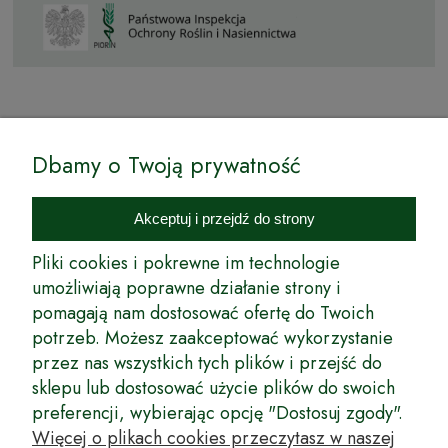
© by Podkarpackiesady.pl / Projekt i realizacja:
Dbamy o Twoją prywatność
Internetowy Sklep Ogrodniczy Podkarpackie Sady to inicjatywa
podkarpackich szkółkarzy, której zamierzeniem jest wprowadzenie na
Akceptuj i przejdź do strony
rynek wysokiej jakości drzewek owocowych, drzewek ozdobnych oraz
innych produktów pozwalających na uprawianie zarówno małych, jak
Pliki cookies i pokrewne im technologie
i dużych sadów oraz ogrodów.
umożliwiają poprawne działanie strony i
pomagają nam dostosować ofertę do Twoich
Wspólnie stworzyliśmy dla Państwa kompleksową ofertę - wspaniałe
produkty, dary ziemi ze szkółek drzewek ozdobnych i owocowych,
potrzeb. Możesz zaakceptować wykorzystanie
których tradycje sięgają roku 1953. Drzewka produkowane są
przez nas wszystkich tych plików i przejść do
z najwyższą starannością przez trzecie pokolenie plantatorów.
sklepu lub dostosować użycie plików do swoich
Długoletnie Doświadczenie sprawiło, że wszystkie drzewka cechuje
preferencji, wybierając opcję "Dostosuj zgody".
duża odporność na zmienne warunki atmosferyczne naszego klimatu
oraz niezwykły urodzaj. W ofercie naszego internetowego sklepu
Więcej o plikach cookies przeczytasz w naszej