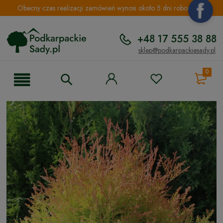
Obecny czas realizacji zamówień wynosi około 5 dni roboczych.
+48 17 555 38 88
sklep@podkarpackiesady.pl
0