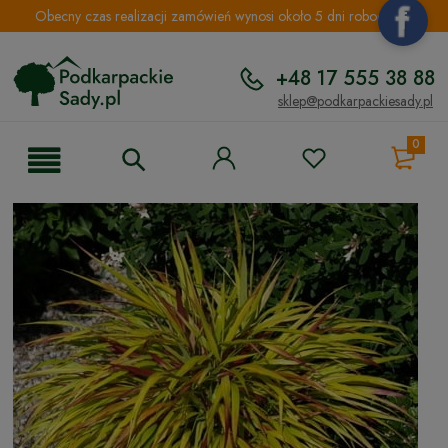
Obecny czas realizacji zamówień wynosi około 5 dni roboczych.
+48 17 555 38 88
sklep@podkarpackiesady.pl
0