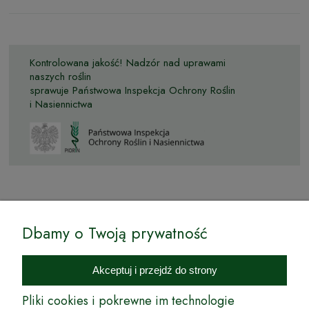
Kontrolowana jakość! Nadzór nad uprawami
naszych roślin
sprawuje Państwowa Inspekcja Ochrony Roślin
i Nasiennictwa
© by Podkarpackiesady.pl / Projekt i realizacja:
Dbamy o Twoją prywatność
Internetowy Sklep Ogrodniczy Podkarpackie Sady to inicjatywa
podkarpackich szkółkarzy, której zamierzeniem jest wprowadzenie na
Akceptuj i przejdź do strony
rynek wysokiej jakości drzewek owocowych, drzewek ozdobnych oraz
innych produktów pozwalających na uprawianie zarówno małych, jak
Pliki cookies i pokrewne im technologie