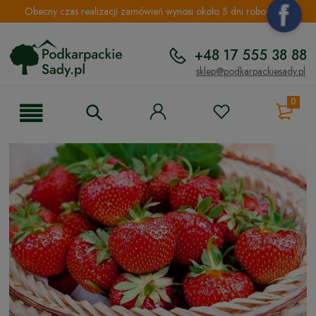
Obecny czas realizacji zamówień wynosi około 5 dni roboczych.
+48 17 555 38 88
sklep@podkarpackiesady.pl
0