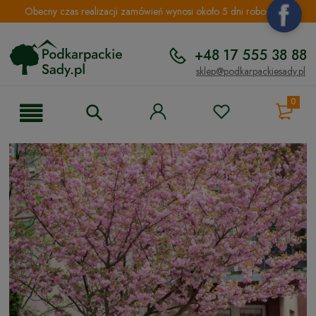
Obecny czas realizacji zamówień wynosi około 5 dni roboczych.
+48 17 555 38 88
sklep@podkarpackiesady.pl
0