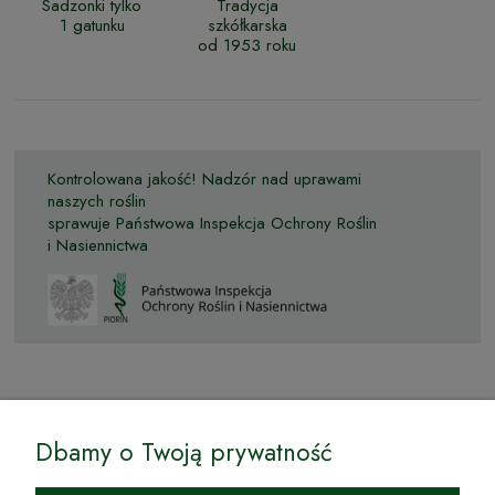
Sadzonki tylko
Tradycja
1 gatunku
szkółkarska
od 1953 roku
Kontrolowana jakość! Nadzór nad uprawami
naszych roślin
sprawuje Państwowa Inspekcja Ochrony Roślin
i Nasiennictwa
© by Podkarpackiesady.pl / Projekt i realizacja:
Dbamy o Twoją prywatność
Internetowy Sklep Ogrodniczy Podkarpackie Sady to inicjatywa