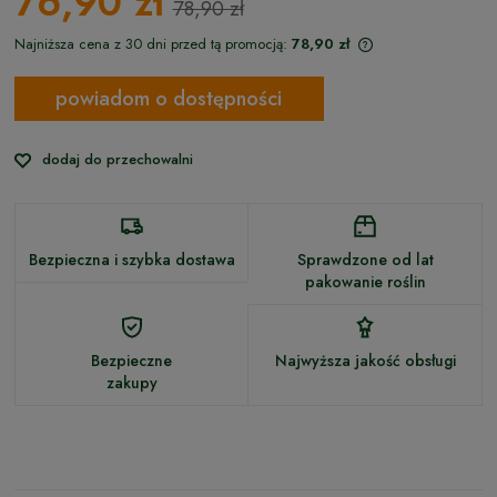
76,90 zł
78,90 zł
Najniższa cena z 30 dni przed tą promocją:
78,90 zł
Jeżeli produkt jes
niż 30 dni, wyświet
powiadom o dostępności
cena od momentu,
pojawił się w sprz
dodaj do przechowalni
Bezpieczna i szybka dostawa
Sprawdzone od lat
pakowanie roślin
Bezpieczne
Najwyższa jakość obsługi
zakupy