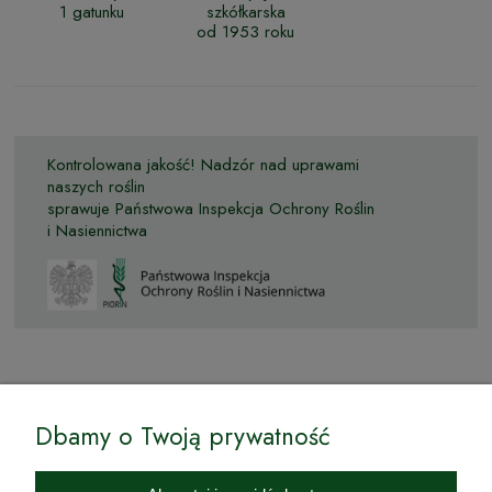
1 gatunku
szkółkarska
od 1953 roku
Kontrolowana jakość! Nadzór nad uprawami
naszych roślin
sprawuje Państwowa Inspekcja Ochrony Roślin
i Nasiennictwa
© by Podkarpackiesady.pl / Projekt i realizacja:
Dbamy o Twoją prywatność
Internetowy Sklep Ogrodniczy Podkarpackie Sady to inicjatywa