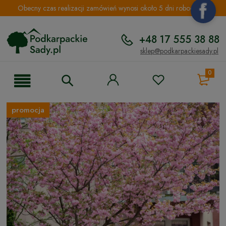
Obecny czas realizacji zamówień wynosi około 5 dni roboczych.
+48 17 555 38 88
sklep@podkarpackiesady.pl
0
promocja