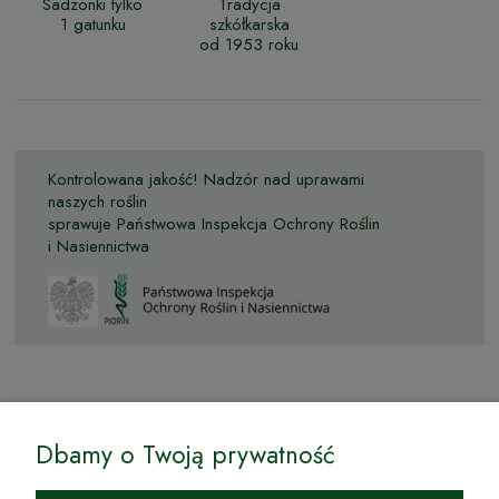
Sadzonki tylko
Tradycja
1 gatunku
szkółkarska
od 1953 roku
Kontrolowana jakość! Nadzór nad uprawami
naszych roślin
sprawuje Państwowa Inspekcja Ochrony Roślin
i Nasiennictwa
© by Podkarpackiesady.pl / Projekt i realizacja:
Dbamy o Twoją prywatność
Internetowy Sklep Ogrodniczy Podkarpackie Sady to inicjatywa