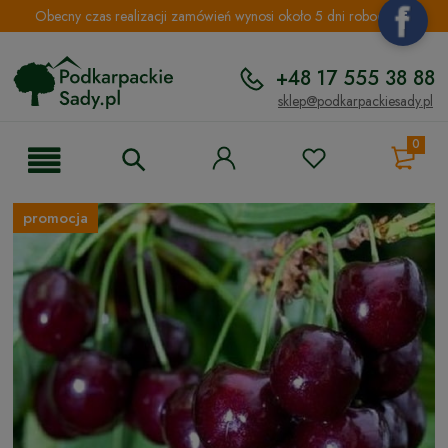
Obecny czas realizacji zamówień wynosi około 5 dni roboczych.
+48 17 555 38 88
sklep@podkarpackiesady.pl
0
promocja