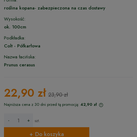
Forma:
roślina kopana- zabezpieczona na czas dostawy
Wysokość:
ok. 100cm
Podkładka:
Colt - Półkarłowa
Nazwa łacińska:
Prunus cerasus
22,90 zł
23,90 zł
Najniższa cena z 30 dni przed tą promocją:
42,90 zł
Jeżeli produkt jes
niż 30 dni, wyświet
-
+
szt.
cena od momentu,
pojawił się w sprz
Do koszyka