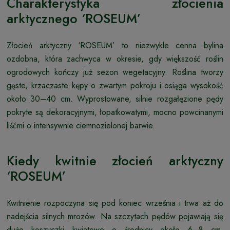
Charakterystyka złocienia
arktycznego ‘ROSEUM’
Złocień arktyczny ‘ROSEUM’ to niezwykle cenna bylina
ozdobna, która zachwyca w okresie, gdy większość roślin
ogrodowych kończy już sezon wegetacyjny. Roślina tworzy
gęste, krzaczaste kępy o zwartym pokroju i osiąga wysokość
około 30–40 cm. Wyprostowane, silnie rozgałęzione pędy
pokryte są dekoracyjnymi, łopatkowatymi, mocno powcinanymi
liśćmi o intensywnie ciemnozielonej barwie.
Kiedy kwitnie złocień arktyczny
‘ROSEUM’
Kwitnienie rozpoczyna się pod koniec września i trwa aż do
nadejścia silnych mrozów. Na szczytach pędów pojawiają się
duże koszyczki kwiatowe o średnicy około 6–8 cm.