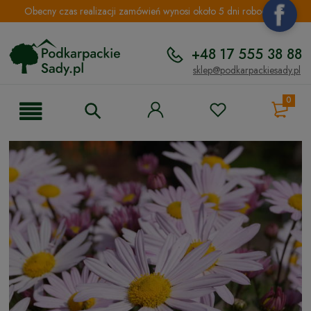
Obecny czas realizacji zamówień wynosi około 5 dni roboczych.
+48 17 555 38 88
sklep@podkarpackiesady.pl
0