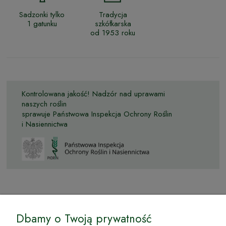
Sadzonki tylko
Tradycja
1 gatunku
szkółkarska
od 1953 roku
Kontrolowana jakość! Nadzór nad uprawami
naszych roślin
sprawuje Państwowa Inspekcja Ochrony Roślin
i Nasiennictwa
© by Podkarpackiesady.pl / Projekt i realizacja:
Dbamy o Twoją prywatność