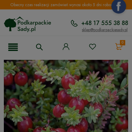
Obecny czas realizacji zamówień wynosi około 5 dni roboczych.
+48 17 555 38 88
sklep@podkarpackiesady.pl
0