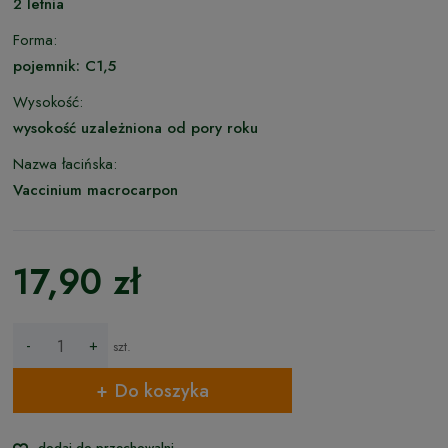
2 letnia
Forma:
pojemnik: C1,5
Wysokość:
wysokość uzależniona od pory roku
Nazwa łacińska:
Vaccinium macrocarpon
17,90 zł
-
+
szt.
Do koszyka
dodaj do przechowalni