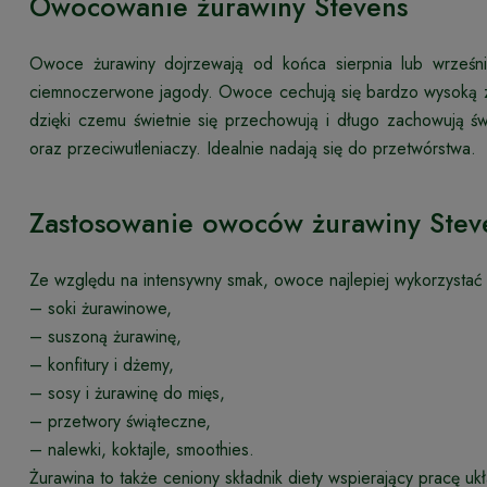
Owocowanie żurawiny Stevens
Owoce żurawiny dojrzewają od końca sierpnia lub wrześni
ciemnoczerwone jagody. Owoce cechują się bardzo wysoką 
dzięki czemu świetnie się przechowują i długo zachowują ś
oraz przeciwutleniaczy. Idealnie nadają się do przetwórstwa.
Zastosowanie owoców żurawiny Stev
Ze względu na intensywny smak, owoce najlepiej wykorzystać
– soki żurawinowe,
– suszoną żurawinę,
– konfitury i dżemy,
– sosy i żurawinę do mięs,
– przetwory świąteczne,
– nalewki, koktajle, smoothies.
Żurawina to także ceniony składnik diety wspierający pracę