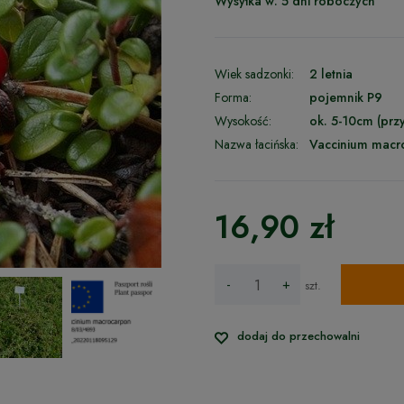
Wysyłka w:
5 dni roboczych
Wiek sadzonki:
2 letnia
Forma:
pojemnik P9
Wysokość:
ok. 5-10cm (przy
Nazwa łacińska:
Vaccinium macr
16,90 zł
-
+
szt.
dodaj do przechowalni