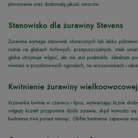
plonowanie oraz doskonałą jakość owoców.
Stanowisko dla żurawiny Stevens
Żurawina wymaga stanowisk słonecznych lub lekko półcieni
rośnie na glebach torfowych, przepuszczalnych, stale umia
gleba utrzymuje wilgoć, ale nie jest podmokła. Idealnym p
również w przydomowych ogrodach, na wrzosowiskach i raba
Kwitnienie żurawiny wielkoowocowej
Krzewinka kwitnie w czerwcu i lipcu, wytwarzając liczne dro
odgięty kształt przypomina dziób żurawia, skąd wywodzi si
kwitnienia trwa ponad miesiąc. Obfite kwitnienie zapewnia wy