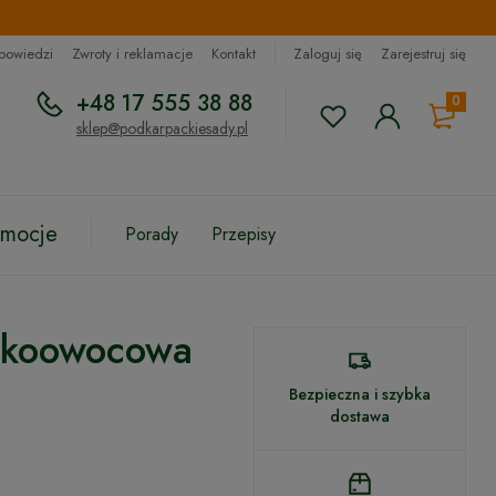
dpowiedzi
Zwroty i reklamacje
Kontakt
Zaloguj się
Zarejestruj się
+48 17 555 38 88
0
sklep@podkarpackiesady.pl
omocje
Porady
Przepisy
lkoowocowa
Bezpieczna i szybka
dostawa