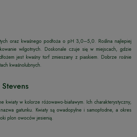
stych oraz kwaśnego podłoża o pH 3,0–5,0. Roślina najlepiej
rkowanie wilgotnych. Doskonale czuje się w miejscach, gdzie
odłożem jest kwaśny torf zmieszany z piaskiem. Dobrze rośnie
tach kwaśnolubnych.
 Stevens
bne kwiaty w kolorze różowawo-białawym. Ich charakterystyczny,
ę nazwa gatunku. Kwiaty są owadopylne i samopłodne, a okres
soki plon owoców jesienią.