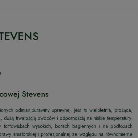
STEVENS
a
cowej Stevens
onych odmian żurawiny uprawnej. Jest to wieloletnia, płożąca,
ą, dużą trwałością owoców i odpornością na niskie temperatury.
 w torfowiskach wysokich, borach bagiennych i na podłożach
prawy amatorskiej i profesjonalnej ze względu na równomierne