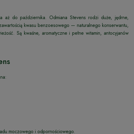
a aż do października. Odmiana Stevens rodzi duże, jędrne,
zawartością kwasu benzoesowego — naturalnego konserwantu,
wieżość. Są kwaśne, aromatyczne i pełne witamin, antocyjanów
ens
 na:
 układu moczowego i odpornościowego.