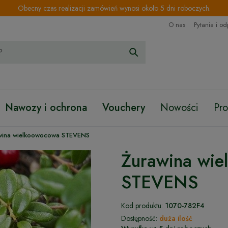
Obecny czas realizacji zamówień wynosi około 5 dni roboczych.
O nas
Pytania i o
Nawozy i ochrona
Vouchery
Nowości
Pr
wina wielkoowocowa STEVENS
Żurawina wie
STEVENS
Kod produktu:
1070-782F4
Dostępność:
duża ilość