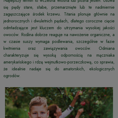
Najlepszy termin to wczesna wiosna lub późna jesień. Usuwa
się pędy stare, słabe, przemarznięte lub te nadmiernie
zagęszczające środek krzewu. Titania plonuje głównie na
jednorocznych i dwuletnich pędach, dlatego coroczne cięcie
odmładzające jest kluczem do utrzymania wysokiej jakości
owoców. Roślina dobrze reaguje na nawożenie organiczne, a
w czasie suszy wymaga podlewania, szczególnie w fazie
kwitnienia oraz zawiązywania owoców. Odmiana
charakteryzuje się wysoką odpornością na mączniaka
amerykańskiego i rdzę wejmutkowo-porzeczkową, co sprawia,
że idealnie nadaje się do amatorskich, ekologicznych
ogrodów.