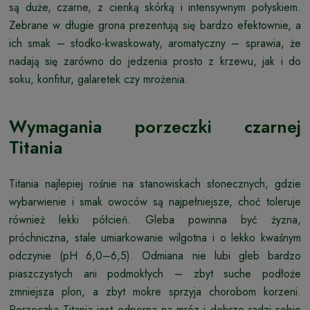
są duże, czarne, z cienką skórką i intensywnym połyskiem.
Zebrane w długie grona prezentują się bardzo efektownie, a
ich smak – słodko-kwaskowaty, aromatyczny – sprawia, że
nadają się zarówno do jedzenia prosto z krzewu, jak i do
soku, konfitur, galaretek czy mrożenia.
Wymagania porzeczki czarnej
Titania
Titania najlepiej rośnie na stanowiskach słonecznych, gdzie
wybarwienie i smak owoców są najpełniejsze, choć toleruje
również lekki półcień. Gleba powinna być żyzna,
próchniczna, stale umiarkowanie wilgotna i o lekko kwaśnym
odczynie (pH 6,0–6,5). Odmiana nie lubi gleb bardzo
piaszczystych ani podmokłych – zbyt suche podłoże
zmniejsza plon, a zbyt mokre sprzyja chorobom korzeni.
Porzeczka Titania jest odporna na mróz i dobrze radzi sobie