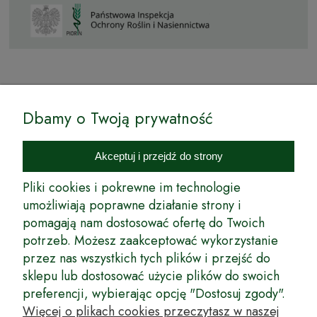
© by Podkarpackiesady.pl / Projekt i realizacja:
Dbamy o Twoją prywatność
Internetowy Sklep Ogrodniczy Podkarpackie Sady to inicjatywa
podkarpackich szkółkarzy, której zamierzeniem jest wprowadzenie na
Akceptuj i przejdź do strony
rynek wysokiej jakości drzewek owocowych, drzewek ozdobnych oraz
innych produktów pozwalających na uprawianie zarówno małych, jak
Pliki cookies i pokrewne im technologie
i dużych sadów oraz ogrodów.
umożliwiają poprawne działanie strony i
pomagają nam dostosować ofertę do Twoich
Wspólnie stworzyliśmy dla Państwa kompleksową ofertę - wspaniałe
produkty, dary ziemi ze szkółek drzewek ozdobnych i owocowych,
potrzeb. Możesz zaakceptować wykorzystanie
których tradycje sięgają roku 1953. Drzewka produkowane są
przez nas wszystkich tych plików i przejść do
z najwyższą starannością przez trzecie pokolenie plantatorów.
sklepu lub dostosować użycie plików do swoich
Długoletnie Doświadczenie sprawiło, że wszystkie drzewka cechuje
preferencji, wybierając opcję "Dostosuj zgody".
duża odporność na zmienne warunki atmosferyczne naszego klimatu
oraz niezwykły urodzaj. W ofercie naszego internetowego sklepu
Więcej o plikach cookies przeczytasz w naszej