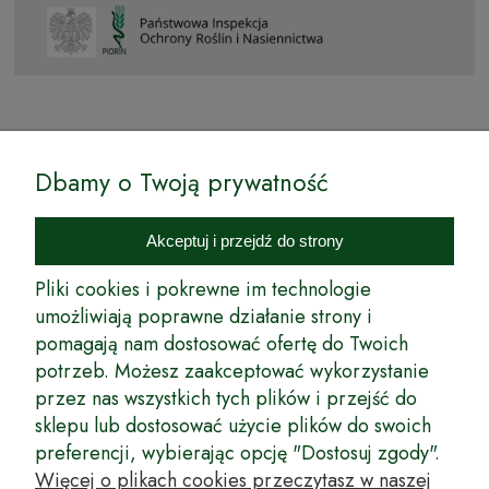
© by Podkarpackiesady.pl / Projekt i realizacja:
Dbamy o Twoją prywatność
Internetowy Sklep Ogrodniczy Podkarpackie Sady to inicjatywa
podkarpackich szkółkarzy, której zamierzeniem jest wprowadzenie na
Akceptuj i przejdź do strony
rynek wysokiej jakości drzewek owocowych, drzewek ozdobnych oraz
innych produktów pozwalających na uprawianie zarówno małych, jak
Pliki cookies i pokrewne im technologie
i dużych sadów oraz ogrodów.
umożliwiają poprawne działanie strony i
pomagają nam dostosować ofertę do Twoich
Wspólnie stworzyliśmy dla Państwa kompleksową ofertę - wspaniałe
produkty, dary ziemi ze szkółek drzewek ozdobnych i owocowych,
potrzeb. Możesz zaakceptować wykorzystanie
których tradycje sięgają roku 1953. Drzewka produkowane są
przez nas wszystkich tych plików i przejść do
z najwyższą starannością przez trzecie pokolenie plantatorów.
sklepu lub dostosować użycie plików do swoich
Długoletnie Doświadczenie sprawiło, że wszystkie drzewka cechuje
preferencji, wybierając opcję "Dostosuj zgody".
duża odporność na zmienne warunki atmosferyczne naszego klimatu
oraz niezwykły urodzaj. W ofercie naszego internetowego sklepu
Więcej o plikach cookies przeczytasz w naszej