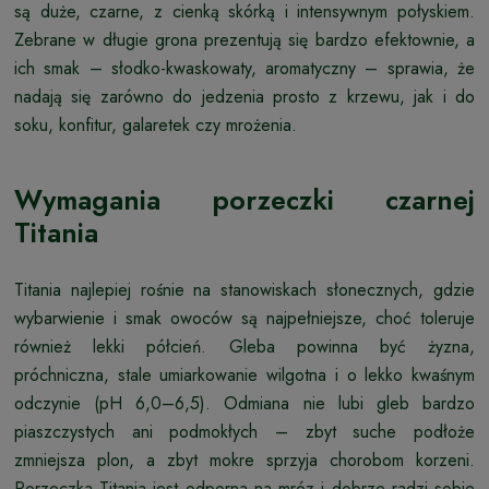
są duże, czarne, z cienką skórką i intensywnym połyskiem.
Zebrane w długie grona prezentują się bardzo efektownie, a
ich smak – słodko-kwaskowaty, aromatyczny – sprawia, że
nadają się zarówno do jedzenia prosto z krzewu, jak i do
soku, konfitur, galaretek czy mrożenia.
Wymagania porzeczki czarnej
Titania
Titania najlepiej rośnie na stanowiskach słonecznych, gdzie
wybarwienie i smak owoców są najpełniejsze, choć toleruje
również lekki półcień. Gleba powinna być żyzna,
próchniczna, stale umiarkowanie wilgotna i o lekko kwaśnym
odczynie (pH 6,0–6,5). Odmiana nie lubi gleb bardzo
piaszczystych ani podmokłych – zbyt suche podłoże
zmniejsza plon, a zbyt mokre sprzyja chorobom korzeni.
Porzeczka Titania jest odporna na mróz i dobrze radzi sobie