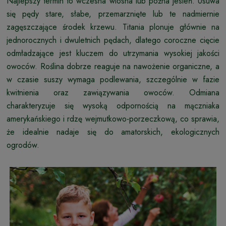
Najlepszy termin to wczesna wiosna lub późna jesień. Usuwa
się pędy stare, słabe, przemarznięte lub te nadmiernie
zagęszczające środek krzewu. Titania plonuje głównie na
jednorocznych i dwuletnich pędach, dlatego coroczne cięcie
odmładzające jest kluczem do utrzymania wysokiej jakości
owoców. Roślina dobrze reaguje na nawożenie organiczne, a
w czasie suszy wymaga podlewania, szczególnie w fazie
kwitnienia oraz zawiązywania owoców. Odmiana
charakteryzuje się wysoką odpornością na mączniaka
amerykańskiego i rdzę wejmutkowo-porzeczkową, co sprawia,
że idealnie nadaje się do amatorskich, ekologicznych
ogrodów.