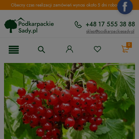
Obecny czas realizacji zamówień wynosi około 5 dni roboczych.
+48 17 555 38 88
sklep@podkarpackiesady.pl
0