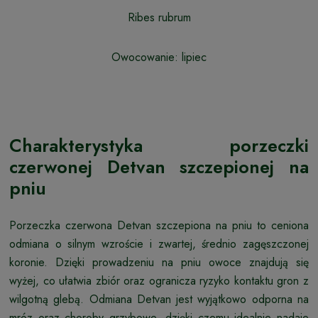
Ribes rubrum
Owocowanie: lipiec
Charakterystyka porzeczki
czerwonej Detvan szczepionej na
pniu
Porzeczka czerwona Detvan szczepiona na pniu to ceniona
odmiana o silnym wzroście i zwartej, średnio zagęszczonej
koronie. Dzięki prowadzeniu na pniu owoce znajdują się
wyżej, co ułatwia zbiór oraz ogranicza ryzyko kontaktu gron z
wilgotną glebą. Odmiana Detvan jest wyjątkowo odporna na
mróz oraz choroby grzybowe, dzięki czemu idealnie nadaje