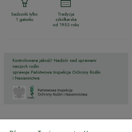
Sadzonki tylko
Tradycja
1 gatunku
szkółkarska
od 1953 roku
Kontrolowana jakość! Nadzór nad uprawami
naszych roślin
sprawuje Państwowa Inspekcja Ochrony Roślin
i Nasiennictwa
© by Podkarpackiesady.pl / Projekt i realizacja: