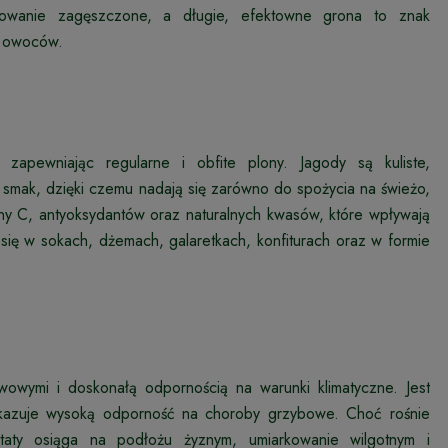
kowanie zagęszczone, a długie, efektowne grona to znak
r owoców.
zapewniając regularne i obfite plony. Jagody są kuliste,
 smak, dzięki czemu nadają się zarówno do spożycia na świeżo,
ny C, antyoksydantów oraz naturalnych kwasów, które wpływają
się w sokach, dżemach, galaretkach, konfiturach oraz w formie
wowymi i doskonałą odpornością na warunki klimatyczne. Jest
kazuje wysoką odporność na choroby grzybowe. Choć rośnie
taty osiąga na podłożu żyznym, umiarkowanie wilgotnym i