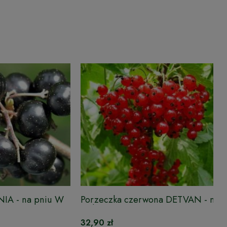
NIA - na pniu W
Porzeczka czerwona DETVAN - na p
w doniczce
32,90 zł