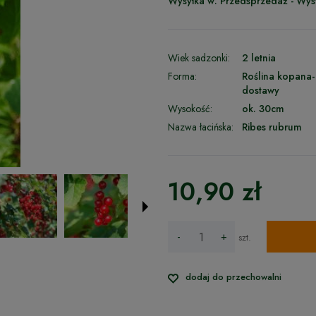
Wysyłka w:
Przedsprzedaż - Wys
Wiek sadzonki:
2 letnia
Forma:
Roślina kopana-
dostawy
Wysokość:
ok. 30cm
Nazwa łacińska:
Ribes rubrum
10,90 zł
-
+
szt.
dodaj do przechowalni