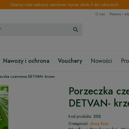
Obecny czas realizacji zamówień wynosi około 5 dni roboczych.
O nas
Pytania i o
Nawozy i ochrona
Vouchery
Nowości
Pr
eczka czerwona DETVAN- krzew
Porzeczka cz
DETVAN- krz
Kod produktu:
203
Dostępność:
duża ilość