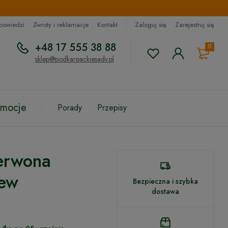
dpowiedzi
Zwroty i reklamacje
Kontakt
Zaloguj się
Zarejestruj się
+48 17 555 38 88
0
sklep@podkarpackiesady.pl
omocje
Porady
Przepisy
erwona
ew
Bezpieczna i szybka
dostawa