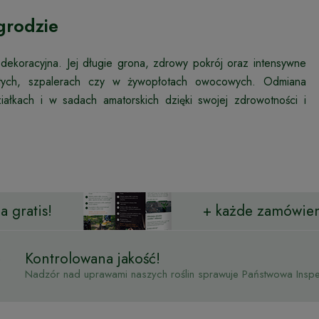
grodzie
 dekoracyjna. Jej długie grona, zdrowy pokrój oraz intensywne
nolitych, szpalerach czy w żywopłotach owocowych. Odmiana
ałkach i w sadach amatorskich dzięki swojej zdrowotności i
 gratis!
+ każde zamówien
Kontrolowana jakość!
Nadzór nad uprawami naszych roślin sprawuje Państwowa Inspek