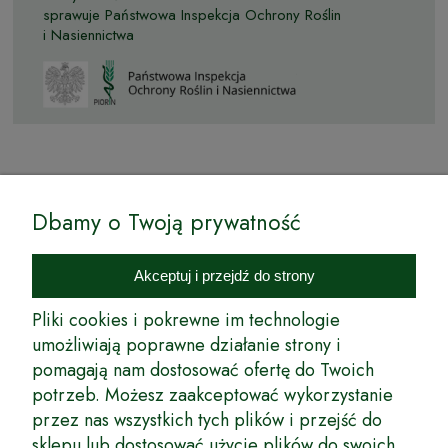
sprawuje Państwowa Inspekcja Ochrony Roślin
i Nasiennictwa
© by Podkarpackiesady.pl / Projekt i realizacja:
Dbamy o Twoją prywatność
Internetowy Sklep Ogrodniczy Podkarpackie Sady to inicjatywa
podkarpackich szkółkarzy, której zamierzeniem jest wprowadzenie na
Akceptuj i przejdź do strony
rynek wysokiej jakości drzewek owocowych, drzewek ozdobnych oraz
innych produktów pozwalających na uprawianie zarówno małych, jak
Pliki cookies i pokrewne im technologie
i dużych sadów oraz ogrodów.
umożliwiają poprawne działanie strony i
pomagają nam dostosować ofertę do Twoich
Wspólnie stworzyliśmy dla Państwa kompleksową ofertę - wspaniałe
produkty, dary ziemi ze szkółek drzewek ozdobnych i owocowych,
potrzeb. Możesz zaakceptować wykorzystanie
których tradycje sięgają roku 1953. Drzewka produkowane są
przez nas wszystkich tych plików i przejść do
z najwyższą starannością przez trzecie pokolenie plantatorów.
sklepu lub dostosować użycie plików do swoich