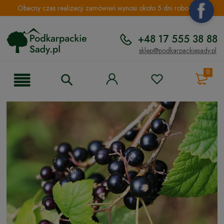
Obecny czas realizacji zamówień wynosi około 5 dni roboczych.
+48 17 555 38 88
sklep@podkarpackiesady.pl
0