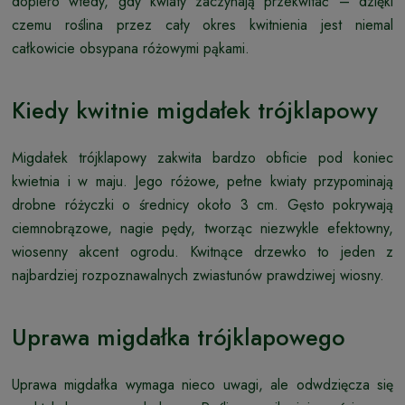
dopiero wtedy, gdy kwiaty zaczynają przekwitać – dzięki
czemu roślina przez cały okres kwitnienia jest niemal
całkowicie obsypana różowymi pąkami.
Kiedy kwitnie migdałek trójklapowy
Migdałek trójklapowy zakwita bardzo obficie pod koniec
kwietnia i w maju. Jego różowe, pełne kwiaty przypominają
drobne różyczki o średnicy około 3 cm. Gęsto pokrywają
ciemnobrązowe, nagie pędy, tworząc niezwykle efektowny,
wiosenny akcent ogrodu. Kwitnące drzewko to jeden z
najbardziej rozpoznawalnych zwiastunów prawdziwej wiosny.
Uprawa migdałka trójklapowego
Uprawa migdałka wymaga nieco uwagi, ale odwdzięcza się