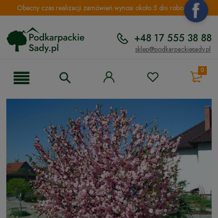
Obecny czas realizacji zamówień wynosi około 5 dni roboczych.
+48 17 555 38 88
sklep@podkarpackiesady.pl
0