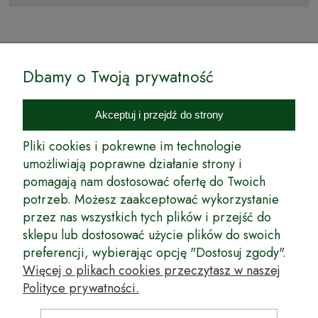
© by Podkarpackiesady.pl / Projekt i realizacja:
Dbamy o Twoją prywatność
Internetowy Sklep Ogrodniczy Podkarpackie Sady to inicjatywa
podkarpackich szkółkarzy, której zamierzeniem jest wprowadzenie na
Akceptuj i przejdź do strony
rynek wysokiej jakości drzewek owocowych, drzewek ozdobnych oraz
innych produktów pozwalających na uprawianie zarówno małych, jak
Pliki cookies i pokrewne im technologie
i dużych sadów oraz ogrodów.
umożliwiają poprawne działanie strony i
pomagają nam dostosować ofertę do Twoich
Wspólnie stworzyliśmy dla Państwa kompleksową ofertę - wspaniałe
produkty, dary ziemi ze szkółek drzewek ozdobnych i owocowych,
potrzeb. Możesz zaakceptować wykorzystanie
których tradycje sięgają roku 1953. Drzewka produkowane są
przez nas wszystkich tych plików i przejść do
z najwyższą starannością przez trzecie pokolenie plantatorów.
sklepu lub dostosować użycie plików do swoich
Długoletnie Doświadczenie sprawiło, że wszystkie drzewka cechuje
preferencji, wybierając opcję "Dostosuj zgody".
duża odporność na zmienne warunki atmosferyczne naszego klimatu
oraz niezwykły urodzaj. W ofercie naszego internetowego sklepu
Więcej o plikach cookies przeczytasz w naszej
ogrodniczego: drzewka owocowe, krzewy owocowe, drzewka
Polityce prywatności.
ozdobne, odmiany jabłoni, sadzonki drzew owocowych, borówka
amerykańska, róże wielkokwiatowe, odmiany czereśni, odmiany śliwek