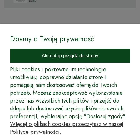
© by Podkarpackiesady.pl / Projekt i realizacja:
Dbamy o Twoją prywatność
Internetowy Sklep Ogrodniczy Podkarpackie Sady to inicjatywa
podkarpackich szkółkarzy, której zamierzeniem jest wprowadzenie na
Akceptuj i przejdź do strony
rynek wysokiej jakości drzewek owocowych, drzewek ozdobnych oraz
innych produktów pozwalających na uprawianie zarówno małych, jak
Pliki cookies i pokrewne im technologie
i dużych sadów oraz ogrodów.
umożliwiają poprawne działanie strony i
pomagają nam dostosować ofertę do Twoich
Wspólnie stworzyliśmy dla Państwa kompleksową ofertę - wspaniałe
produkty, dary ziemi ze szkółek drzewek ozdobnych i owocowych,
potrzeb. Możesz zaakceptować wykorzystanie
których tradycje sięgają roku 1953. Drzewka produkowane są
przez nas wszystkich tych plików i przejść do
z najwyższą starannością przez trzecie pokolenie plantatorów.
sklepu lub dostosować użycie plików do swoich
Długoletnie Doświadczenie sprawiło, że wszystkie drzewka cechuje
preferencji, wybierając opcję "Dostosuj zgody".
duża odporność na zmienne warunki atmosferyczne naszego klimatu
oraz niezwykły urodzaj. W ofercie naszego internetowego sklepu
Więcej o plikach cookies przeczytasz w naszej
ogrodniczego: drzewka owocowe, krzewy owocowe, drzewka
Polityce prywatności.
ozdobne, odmiany jabłoni, sadzonki drzew owocowych, borówka