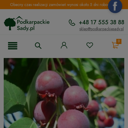
Obecny czas realizacji zamówień wynosi około 5 dni roboczych.
+48 17 555 38 88
sklep@podkarpackiesady.pl
0