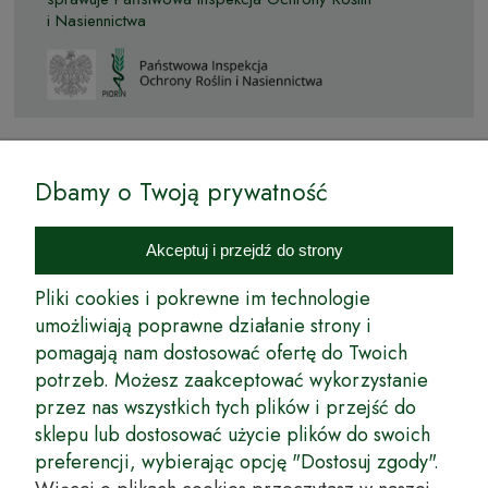
i Nasiennictwa
Dbamy o Twoją prywatność
© by Podkarpackiesady.pl / Projekt i realizacja:
Akceptuj i przejdź do strony
Internetowy Sklep Ogrodniczy Podkarpackie Sady to inicjatywa
podkarpackich szkółkarzy, której zamierzeniem jest wprowadzenie na
Pliki cookies i pokrewne im technologie
rynek wysokiej jakości drzewek owocowych, drzewek ozdobnych oraz
umożliwiają poprawne działanie strony i
innych produktów pozwalających na uprawianie zarówno małych, jak
i dużych sadów oraz ogrodów.
pomagają nam dostosować ofertę do Twoich
potrzeb. Możesz zaakceptować wykorzystanie
Wspólnie stworzyliśmy dla Państwa kompleksową ofertę - wspaniałe
przez nas wszystkich tych plików i przejść do
produkty, dary ziemi ze szkółek drzewek ozdobnych i owocowych,
których tradycje sięgają roku 1953. Drzewka produkowane są
sklepu lub dostosować użycie plików do swoich
z najwyższą starannością przez trzecie pokolenie plantatorów.
preferencji, wybierając opcję "Dostosuj zgody".
Długoletnie Doświadczenie sprawiło, że wszystkie drzewka cechuje