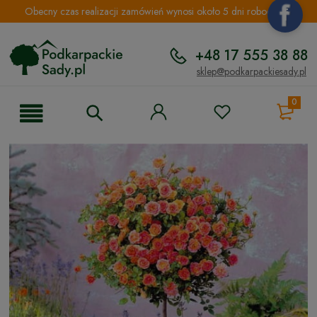
Obecny czas realizacji zamówień wynosi około 5 dni roboczych.
+48 17 555 38 88
sklep@podkarpackiesady.pl
0