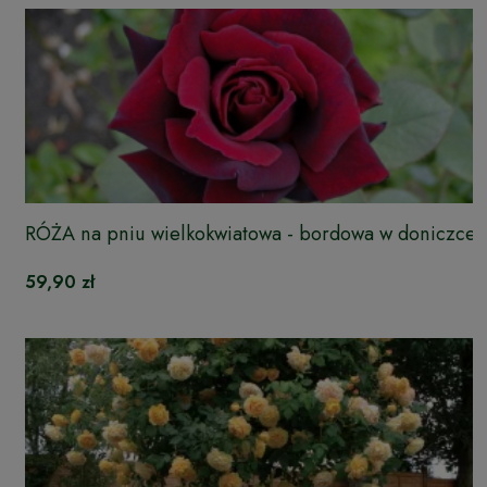
RÓŻA na pniu wielkokwiatowa - bordowa w doniczce
59,90 zł