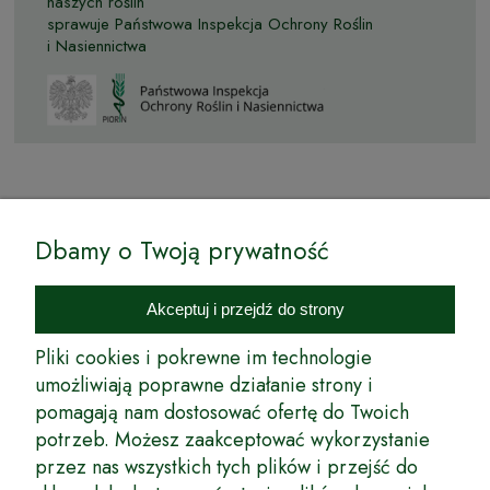
naszych roślin
sprawuje Państwowa Inspekcja Ochrony Roślin
i Nasiennictwa
© by Podkarpackiesady.pl / Projekt i realizacja:
Dbamy o Twoją prywatność
Internetowy Sklep Ogrodniczy Podkarpackie Sady to inicjatywa
podkarpackich szkółkarzy, której zamierzeniem jest wprowadzenie na
Akceptuj i przejdź do strony
rynek wysokiej jakości drzewek owocowych, drzewek ozdobnych oraz
innych produktów pozwalających na uprawianie zarówno małych, jak
Pliki cookies i pokrewne im technologie
i dużych sadów oraz ogrodów.
umożliwiają poprawne działanie strony i
pomagają nam dostosować ofertę do Twoich
Wspólnie stworzyliśmy dla Państwa kompleksową ofertę - wspaniałe
produkty, dary ziemi ze szkółek drzewek ozdobnych i owocowych,
potrzeb. Możesz zaakceptować wykorzystanie
których tradycje sięgają roku 1953. Drzewka produkowane są
przez nas wszystkich tych plików i przejść do
z najwyższą starannością przez trzecie pokolenie plantatorów.