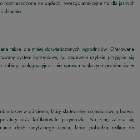
to rozmieszczone na pędach, tworząc atrakcyjne tło dla jasnych
 schludnie.
lecana także dla mniej doświadczonych ogrodników. Oferowane
towany system korzeniowy, co zapewnia szybkie przyjęcie się
 zabiegi pielęgnacyjne i nie sprawia większych problemów w
obie także w półcieniu, który skutecznie rozjaśnia swoją barwą.
eratury oraz krótkotrwałe przymrozki. Na zimę zaleca się
nanie dość radykalnego cięcia, które pobudza roślinę do