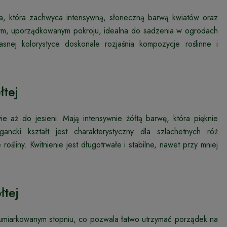
na, która zachwyca intensywną, słoneczną barwą kwiatów oraz
rtym, uporządkowanym pokroju, idealna do sadzenia w ogrodach
asnej kolorystyce doskonale rozjaśnia kompozycje roślinne i
łtej
ie aż do jesieni. Mają intensywnie żółtą barwę, która pięknie
gancki kształt jest charakterystyczny dla szlachetnych róż
śliny. Kwitnienie jest długotrwałe i stabilne, nawet przy mniej
łtej
 umiarkowanym stopniu, co pozwala łatwo utrzymać porządek na