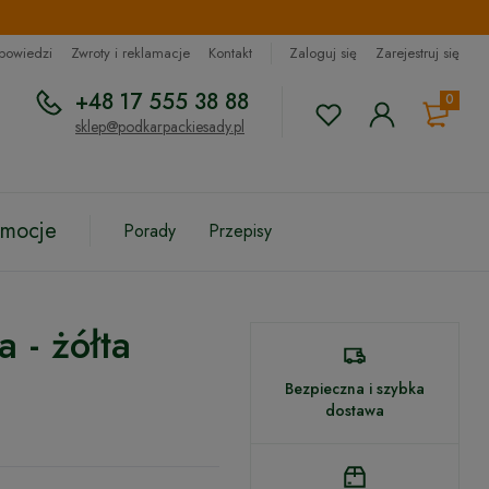
dpowiedzi
Zwroty i reklamacje
Kontakt
Zaloguj się
Zarejestruj się
+48 17 555 38 88
0
sklep@podkarpackiesady.pl
omocje
Porady
Przepisy
 - żółta
Bezpieczna i szybka
dostawa