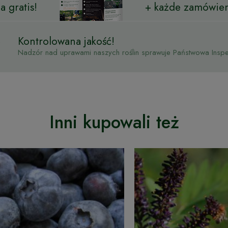
 gratis!
+ każde zamówien
Kontrolowana jakość!
Nadzór nad uprawami naszych roślin sprawuje Państwowa Inspek
Inni kupowali też