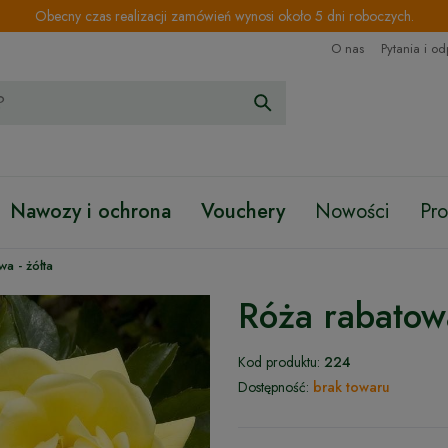
Obecny czas realizacji zamówień wynosi około 5 dni roboczych.
O nas
Pytania i o
Nawozy i ochrona
Vouchery
Nowości
Pr
a - żółta
Róża rabatowa
Kod produktu:
224
Dostępność:
brak towaru