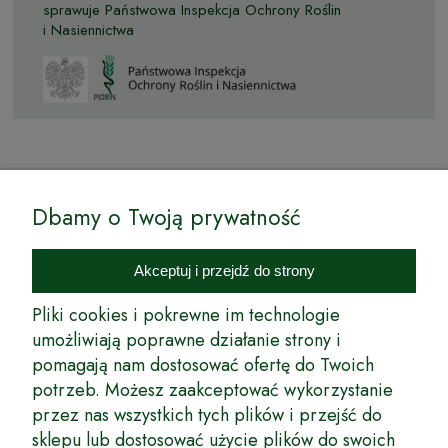
sprawuje Państwowa Inspekcja Ochrony Roślin
i Nasiennictwa
© by Podkarpackiesady.pl / Projekt i realizacja:
Dbamy o Twoją prywatność
Internetowy Sklep Ogrodniczy Podkarpackie Sady to inicjatywa
podkarpackich szkółkarzy, której zamierzeniem jest wprowadzenie na
Akceptuj i przejdź do strony
rynek wysokiej jakości drzewek owocowych, drzewek ozdobnych oraz
innych produktów pozwalających na uprawianie zarówno małych, jak
Pliki cookies i pokrewne im technologie
i dużych sadów oraz ogrodów.
umożliwiają poprawne działanie strony i
pomagają nam dostosować ofertę do Twoich
Wspólnie stworzyliśmy dla Państwa kompleksową ofertę - wspaniałe
produkty, dary ziemi ze szkółek drzewek ozdobnych i owocowych,
potrzeb. Możesz zaakceptować wykorzystanie
których tradycje sięgają roku 1953. Drzewka produkowane są
przez nas wszystkich tych plików i przejść do
z najwyższą starannością przez trzecie pokolenie plantatorów.
sklepu lub dostosować użycie plików do swoich
Długoletnie Doświadczenie sprawiło, że wszystkie drzewka cechuje