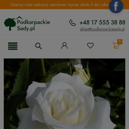
Obecny czas realizacji zamówień wynosi około 5 dni roboczych.
+48 17 555 38 88
sklep@podkarpackiesady.pl
0