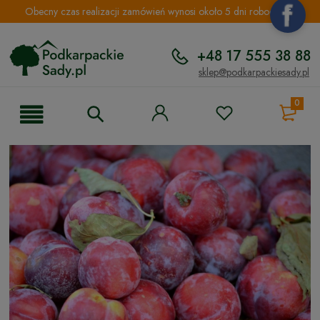
Obecny czas realizacji zamówień wynosi około 5 dni roboczych.
+48 17 555 38 88
sklep@podkarpackiesady.pl
0