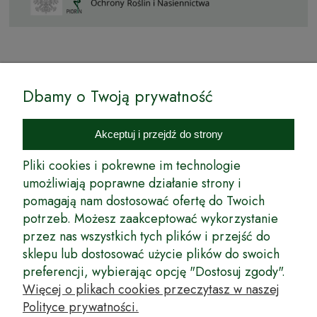
© by Podkarpackiesady.pl / Projekt i realizacja:
Dbamy o Twoją prywatność
Internetowy Sklep Ogrodniczy Podkarpackie Sady to inicjatywa
podkarpackich szkółkarzy, której zamierzeniem jest wprowadzenie na
Akceptuj i przejdź do strony
rynek wysokiej jakości drzewek owocowych, drzewek ozdobnych oraz
innych produktów pozwalających na uprawianie zarówno małych, jak
Pliki cookies i pokrewne im technologie
i dużych sadów oraz ogrodów.
umożliwiają poprawne działanie strony i
pomagają nam dostosować ofertę do Twoich
Wspólnie stworzyliśmy dla Państwa kompleksową ofertę - wspaniałe
produkty, dary ziemi ze szkółek drzewek ozdobnych i owocowych,
potrzeb. Możesz zaakceptować wykorzystanie
których tradycje sięgają roku 1953. Drzewka produkowane są
przez nas wszystkich tych plików i przejść do
z najwyższą starannością przez trzecie pokolenie plantatorów.
sklepu lub dostosować użycie plików do swoich
Długoletnie Doświadczenie sprawiło, że wszystkie drzewka cechuje
preferencji, wybierając opcję "Dostosuj zgody".
duża odporność na zmienne warunki atmosferyczne naszego klimatu
oraz niezwykły urodzaj. W ofercie naszego internetowego sklepu
Więcej o plikach cookies przeczytasz w naszej
ogrodniczego: drzewka owocowe, krzewy owocowe, drzewka
Polityce prywatności.
ozdobne, odmiany jabłoni, sadzonki drzew owocowych, borówka