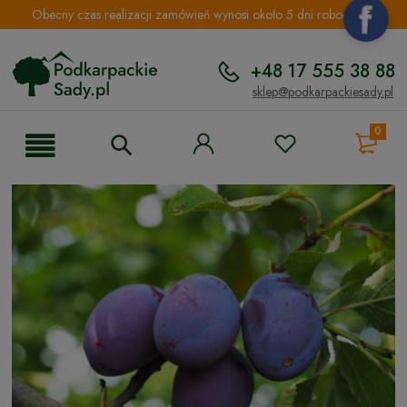
Obecny czas realizacji zamówień wynosi około 5 dni roboczych.
+48 17 555 38 88
sklep@podkarpackiesady.pl
0