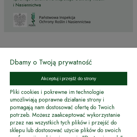
i Nasiennictwa
© by Podkarpackiesady.pl / Projekt i realizacja:
Dbamy o Twoją prywatność
Internetowy Sklep Ogrodniczy Podkarpackie Sady to inicjatywa
podkarpackich szkółkarzy, której zamierzeniem jest wprowadzenie na
Akceptuj i przejdź do strony
rynek wysokiej jakości drzewek owocowych, drzewek ozdobnych oraz
innych produktów pozwalających na uprawianie zarówno małych, jak
Pliki cookies i pokrewne im technologie
i dużych sadów oraz ogrodów.
umożliwiają poprawne działanie strony i
pomagają nam dostosować ofertę do Twoich
Wspólnie stworzyliśmy dla Państwa kompleksową ofertę - wspaniałe
produkty, dary ziemi ze szkółek drzewek ozdobnych i owocowych,
potrzeb. Możesz zaakceptować wykorzystanie
których tradycje sięgają roku 1953. Drzewka produkowane są
przez nas wszystkich tych plików i przejść do
z najwyższą starannością przez trzecie pokolenie plantatorów.
sklepu lub dostosować użycie plików do swoich
Długoletnie Doświadczenie sprawiło, że wszystkie drzewka cechuje