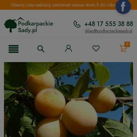
Obecny czas realizacji zamówień wynosi około 5 dni roboczych.
+48 17 555 38 88
sklep@podkarpackiesady.pl
0