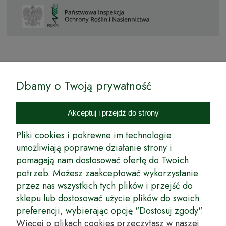
© by Podkarpackiesady.pl / Projekt i realizacja:
Dbamy o Twoją prywatność
Internetowy Sklep Ogrodniczy Podkarpackie Sady to inicjatywa
podkarpackich szkółkarzy, której zamierzeniem jest wprowadzenie na
Akceptuj i przejdź do strony
rynek wysokiej jakości drzewek owocowych, drzewek ozdobnych oraz
innych produktów pozwalających na uprawianie zarówno małych, jak
Pliki cookies i pokrewne im technologie
i dużych sadów oraz ogrodów.
umożliwiają poprawne działanie strony i
pomagają nam dostosować ofertę do Twoich
Wspólnie stworzyliśmy dla Państwa kompleksową ofertę - wspaniałe
produkty, dary ziemi ze szkółek drzewek ozdobnych i owocowych,
potrzeb. Możesz zaakceptować wykorzystanie
których tradycje sięgają roku 1953. Drzewka produkowane są
przez nas wszystkich tych plików i przejść do
z najwyższą starannością przez trzecie pokolenie plantatorów.
sklepu lub dostosować użycie plików do swoich
Długoletnie Doświadczenie sprawiło, że wszystkie drzewka cechuje
preferencji, wybierając opcję "Dostosuj zgody".
duża odporność na zmienne warunki atmosferyczne naszego klimatu
oraz niezwykły urodzaj. W ofercie naszego internetowego sklepu
Więcej o plikach cookies przeczytasz w naszej