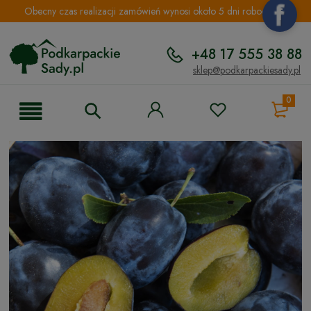
Obecny czas realizacji zamówień wynosi około 5 dni roboczych.
+48 17 555 38 88
sklep@podkarpackiesady.pl
0