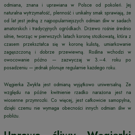
odmiana, znana i uprawiana w Polsce od pokoleń. Jej
naturalna wytrzymałość, plenność i unikalny smak sprawiają, że
od lat jest jedną z najpopularniejszych odmian śliw w sadach
amatorskich i tradycyjnych ogródkach. Drzewo rośnie średnio
silnie, tworząc w pierwszych latach koronę stożkowatą, która z
czasem przekształca się w koronę kulistą, umiarkowanie
zagęszczoną i dobrze przewiewną. Roślina wchodzi w
owocowanie późno — zazwyczaj w 3.–4. roku po
posadzeniu — jednak plonuje regularnie każdego roku.
Węgierka Zwykła jest odmianą wyjątkowo uniwersalną. Ze
względu na późne kwitnienie rzadko narażona jest na
wiosenne przymrozki. Co więcej, jest całkowicie samopylna,
dzięki czemu nie wymaga obecności innych odmian śliw w
pobliżu.