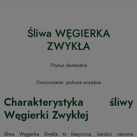
Śliwa WĘGIERKA
ZWYKŁA
Prunus domestica
Owocowanie: połowa września
Charakterystyka śliwy
Węgierki Zwykłej
Śliwa Węgierka Zwykła to klasyczna, bardzo ceniona