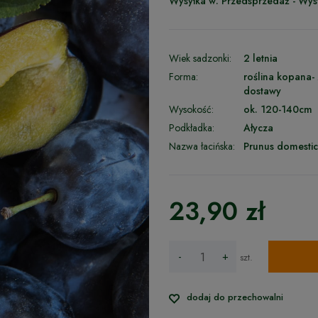
Wysyłka w:
Przedsprzedaż - Wys
Wiek sadzonki:
2 letnia
Forma:
roślina kopana-
dostawy
Wysokość:
ok. 120-140cm
Podkładka:
Ałycza
Nazwa łacińska:
Prunus domesti
23,90 zł
-
+
szt.
dodaj do przechowalni