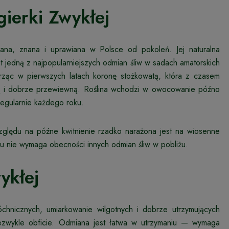
ierki Zwykłej
ana, znana i uprawiana w Polsce od pokoleń. Jej naturalna
est jedną z najpopularniejszych odmian śliw w sadach amatorskich
worząc w pierwszych latach koronę stożkowatą, która z czasem
oną i dobrze przewiewną. Roślina wchodzi w owocowanie późno
egularnie każdego roku.
zględu na późne kwitnienie rzadko narażona jest na wiosenne
mu nie wymaga obecności innych odmian śliw w pobliżu.
ykłej
chnicznych, umiarkowanie wilgotnych i dobrze utrzymujących
ezwykle obficie. Odmiana jest łatwa w utrzymaniu — wymaga