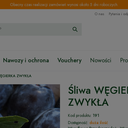
Obecny czas realizacji zamówień wynosi około 5 dni roboczych.
O nas
Pytania i o
Nawozy i ochrona
Vouchery
Nowości
Pr
WĘGIERKA ZWYKŁA
Śliwa WĘGI
ZWYKŁA
Kod produktu:
191
Dostępność:
duża ilość