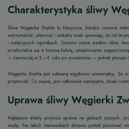
Charakterystyka śliwy Węg
Śliwa Węgierka Zwykła to klasyczna, bardzo ceniona odmi
wytrzymałość, plenność i unikalny smak sprawiają, że od lat j
i tradycyjnych ogródkach. Drzewo rośnie średnio silnie, t
przekształca się w koronę kulistą, umiarkowanie zagęszcz
— zazwyczaj w 3.–4. roku po posadzeniu — jednak plonuje r
Węgierka Zwykła jest odmianą wyjątkowo uniwersalną. Ze w
przymrozki. Co więcej, jest całkowicie samopylna, dzięki cze
Uprawa śliwy Węgierki Zw
Najlepsze efekty przynosi uprawa na glebach żyznych, pró
wodę. Na takich stanowiskach drzewo potrafi plonować ni