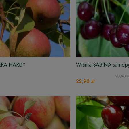
ERA HARDY
Wiśnia SABINA samop
23,90 z
22,90 zł