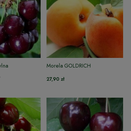
ylna
Morela GOLDRICH
ł
27,90 zł