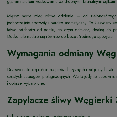
gęstym nalotem woskowym oraz drobnymi, brunatnymi cętkami.
Miąższ może mieć różne odcienie — od zielonożółtego, 
jednocześnie soczysty i bardzo aromatyczny. To klasyczny s
łatwo odchodzi od pestki, co czyni odmianę idealną do p
Doskonale nadaje się również do bezpośredniego spożycia.
Wymagania odmiany Węgie
Drzewo najlepiej rośnie na glebach żyznych i wilgotnych, al
częstych zabiegów pielęgnacyjnych. Warto jedynie zapewnić
i dobrze wybarwione.
Zapylacze śliwy Węgierki 
Odmiana
samopylna
— nie wymaga zapylaczy.