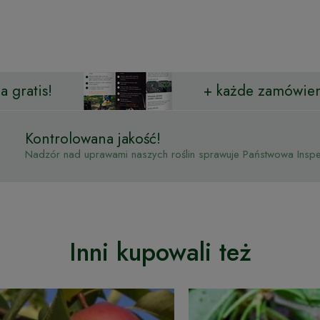
 gratis!
+ każde zamówien
Kontrolowana jakość!
Nadzór nad uprawami naszych roślin sprawuje Państwowa Inspek
Inni kupowali też