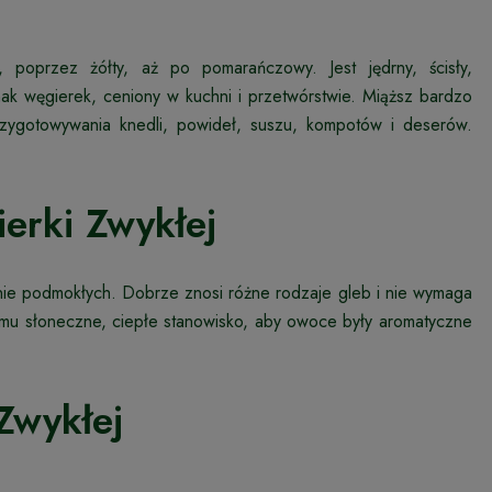
poprzez żółty, aż po pomarańczowy. Jest jędrny, ścisły,
mak węgierek, ceniony w kuchni i przetwórstwie. Miąższ bardzo
rzygotowywania knedli, powideł, suszu, kompotów i deserów.
rki Zwykłej
e nie podmokłych. Dobrze znosi różne rodzaje gleb i nie wymaga
 mu słoneczne, ciepłe stanowisko, aby owoce były aromatyczne
Zwykłej