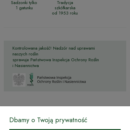
Sadzonki tylko
Tradycja
1 gatunku
szkółkarska
od 1953 roku
Kontrolowana jakość! Nadzór nad uprawami
naszych roślin
sprawuje Państwowa Inspekcja Ochrony Roślin
i Nasiennictwa
© by Podkarpackiesady.pl / Projekt i realizacja:
Dbamy o Twoją prywatność
Internetowy Sklep Ogrodniczy Podkarpackie Sady to inicjatywa