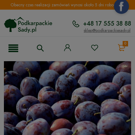
Obecny czas realizacji zamówień wynosi około 5 dni roboczych.
+48 17 555 38 88
sklep@podkarpackiesady.pl
0