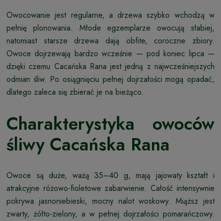
Owocowanie jest regularne, a drzewa szybko wchodzą w
pełnię plonowania. Młode egzemplarze owocują słabiej,
natomiast starsze drzewa dają obfite, coroczne zbiory.
Owoce dojrzewają bardzo wcześnie — pod koniec lipca —
dzięki czemu Cacańska Rana jest jedną z najwcześniejszych
odmian śliw. Po osiągnięciu pełnej dojrzałości mogą opadać,
dlatego zaleca się zbierać je na bieżąco.
Charakterystyka owoców
śliwy Cacańska Rana
Owoce są duże, ważą 35–40 g, mają jajowaty kształt i
atrakcyjne różowo-fioletowe zabarwienie. Całość intensywnie
pokrywa jasnoniebieski, mocny nalot woskowy. Miąższ jest
zwarty, żółto-zielony, a w pełnej dojrzałości pomarańczowy.